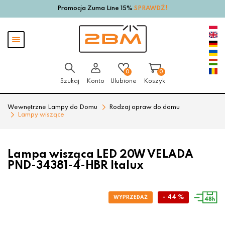
Promocja Zuma Line 15%
SPRAWDŹ!
Przejdź
Przejdź
do menu
do
głównego
menu
Pokaż
w
menu
stopce
0
0
Szukaj
Konto
Ulubione
Koszyk
Wewnętrzne Lampy do Domu
Rodzaj opraw do domu
Lampy wiszące
Lampa wisząca LED 20W VELADA
PND-34381-4-HBR Italux
- 44 %