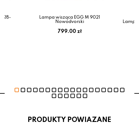
0528-
Lampa wisząca EGG M 9021
e
Nowodvorski
Lampa 
zł
799.00 zł
6
PRODUKTY POWIAZANE