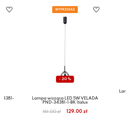
- 20 %
Lamp
P
34381-
Lampa wisząca LED 5W VELADA
PND-34381-1-BK Italux
ł
129.00 zł
161.00 zł