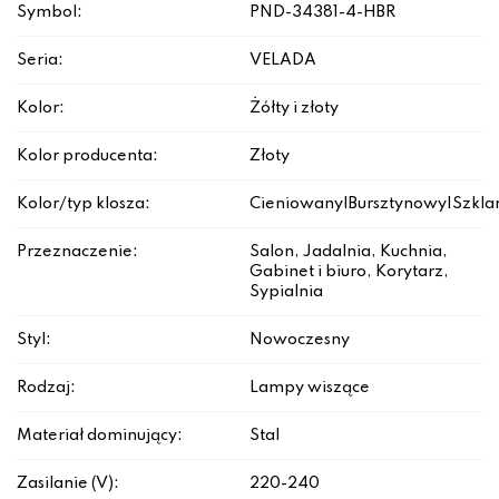
Symbol:
PND-34381-4-HBR
Seria:
VELADA
Kolor:
Żółty i złoty
Kolor producenta:
Złoty
Kolor/typ klosza:
Cieniowany|Bursztynowy|Szkla
Przeznaczenie:
Salon, Jadalnia, Kuchnia,
Gabinet i biuro, Korytarz,
Sypialnia
Styl:
Nowoczesny
Rodzaj:
Lampy wiszące
Materiał dominujący:
Stal
Zasilanie (V):
220-240