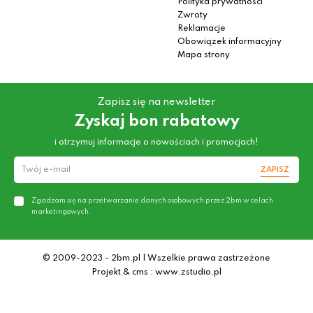
Polityka prywatności
Zwroty
Reklamacje
Obowiązek informacyjny
Mapa strony
Zapisz się na newsletter
Zyskaj bon rabatowy
i otrzymuj informacje o nowościach i promocjach!
ZAPISZ
Zgadzam się na przetwarzanie danych osobowych przez 2bm w celach
marketingowych.
© 2009-2023 - 2bm.pl | Wszelkie prawa zastrzeżone
Projekt & cms : www.zstudio.pl