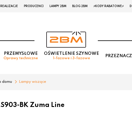
REALIZACJE
PRODUCENCI
LAMPY 2BM
BLOG 2BM
⚡KODY RABATOWE⚡
D
PRZEMYSŁOWE
OŚWIETLENIE SZYNOWE
PRZEZNACZ
Oprawy techniczne
1-fazowe i 3-fazowe
o domu
Lampy wiszące
S903-BK Zuma Line