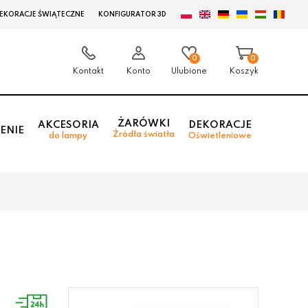
EKORACJE ŚWIĄTECZNE
KONFIGURATOR 3D
0
0
Kontakt
Konto
Ulubione
Koszyk
ŻARÓWKI
AKCESORIA
DEKORACJE
ENIE
Źródła światła
do lampy
Oświetleniowe