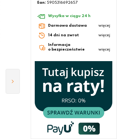
Ean:
5905316692657
Wysyłka w ciągu 24 h
Darmowa dostawa
więcej
14 dni na zwrot
więcej
Informacja
o bezpieczeństwie
więcej