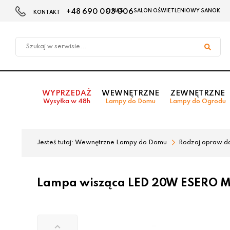
+48 690 003 006
O NAS
SALON OŚWIETLENIOWY SANOK
KONTAKT
Przejdź
Przejdź
do menu
do
głównego
menu
w
stopce
WYPRZEDAŻ
WEWNĘTRZNE
ZEWNĘTRZNE
Wysyłka w 48h
Lampy do Domu
Lampy do Ogrodu
Jesteś tutaj:
Wewnętrzne Lampy do Domu
Rodzaj opraw d
Lampa wisząca LED 20W ESERO M