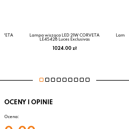
ORVETA
Lampa wisząca LED 21W CORVETA
Lampa
as
LE45428 Luces Exclusivas
L
1024.00 zł
OCENY I OPINIE
Ocena: