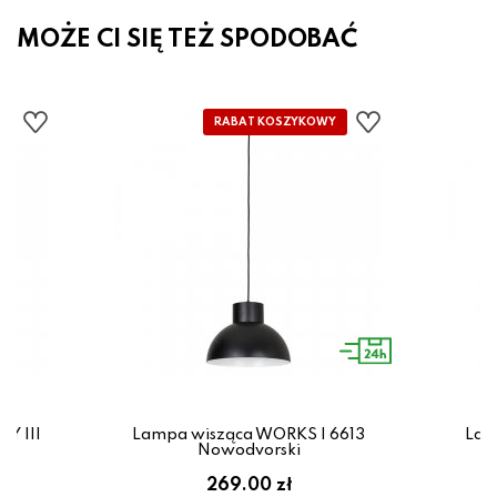
MOŻE CI SIĘ TEŻ SPODOBAĆ
Y III
Lampa wisząca WORKS I 6613
Lam
Nowodvorski
269.00 zł