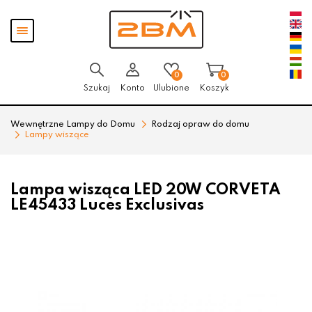
Przejdź
Przejdź
Pokaż
do menu
do
menu
głównego
menu
w
stopce
0
0
Szukaj
Konto
Ulubione
Koszyk
Wewnętrzne Lampy do Domu
Rodzaj opraw do domu
Lampy wiszące
Lampa wisząca LED 20W CORVETA
LE45433 Luces Exclusivas