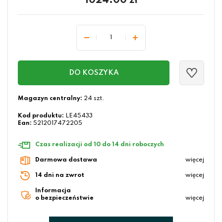
1024.00
zł
DO KOSZYKA
Magazyn centralny:
24 szt.
Kod produktu:
LE45433
Ean:
5212017472205
Czas realizacji od 10 do 14 dni roboczych
Darmowa dostawa
więcej
14 dni na zwrot
więcej
Informacja
o bezpieczeństwie
więcej