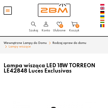
Przejdź
Przejdź
Pokaż
do menu
do
menu
głównego
menu
w
stopce
0
0
Szukaj
Konto
Ulubione
Koszyk
Wewnętrzne Lampy do Domu
Rodzaj opraw do domu
Lampy wiszące
Lampa wisząca LED 18W TORREON
LE42848 Luces Exclusivas