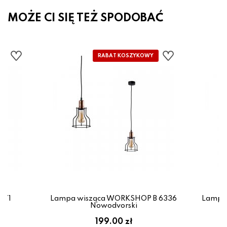
MOŻE CI SIĘ TEŻ SPODOBAĆ
671
Lampa wisząca WORKSHOP B 6336
Lampa
Nowodvorski
199.00 zł