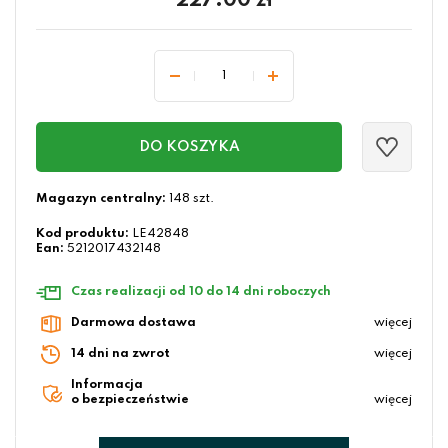
227.00
zł
DO KOSZYKA
Magazyn centralny:
148 szt.
Kod produktu:
LE42848
Ean:
5212017432148
Czas realizacji od 10 do 14 dni roboczych
Darmowa dostawa
więcej
14 dni na zwrot
więcej
Informacja
o bezpieczeństwie
więcej