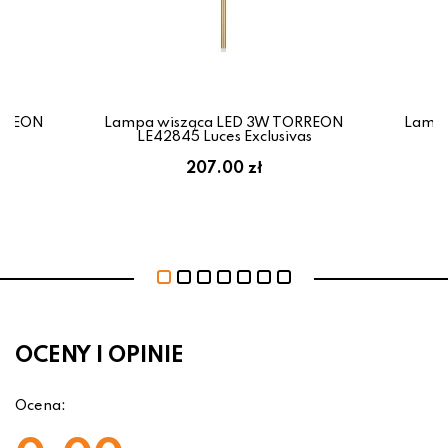
ORREON
Lampa wisząca LED 3W TORREON
Lampa
as
LE42845 Luces Exclusivas
L
207.00 zł
OCENY I OPINIE
Ocena: