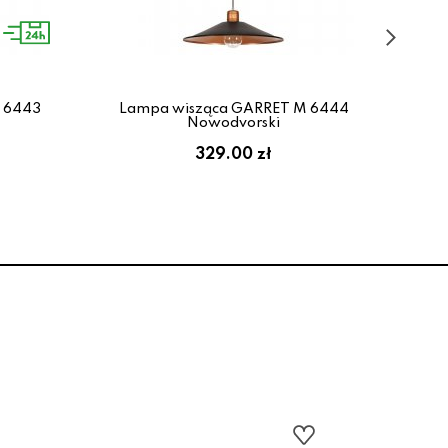
 6443
Lampa wisząca GARRET M 6444
L
Nowodvorski
329.00 zł