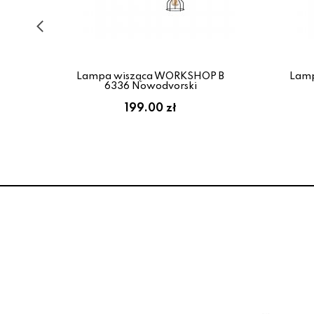
1
Lampa wisząca WORKSHOP B
Lam
6336 Nowodvorski
199.00 zł