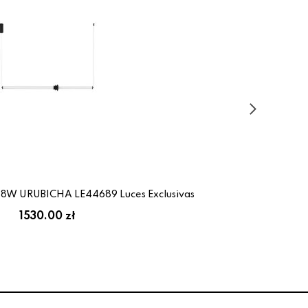
18W URUBICHA LE44689 Luces Exclusivas
L
1530.00 zł