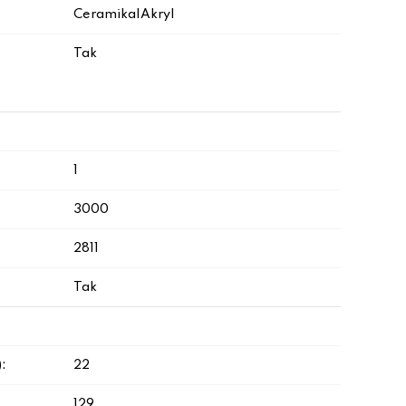
Ceramika|Akryl
Tak
1
3000
2811
Tak
:
22
129