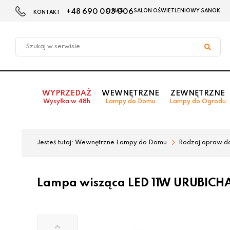
+48 690 003 006
O NAS
SALON OŚWIETLENIOWY SANOK
KONTAKT
Przejdź
Przejdź
do menu
do
głównego
menu
w
stopce
WYPRZEDAŻ
WEWNĘTRZNE
ZEWNĘTRZNE
Wysyłka w 48h
Lampy do Domu
Lampy do Ogrodu
Jesteś tutaj:
Wewnętrzne Lampy do Domu
Rodzaj opraw d
Lampa wisząca LED 11W URUBICHA 