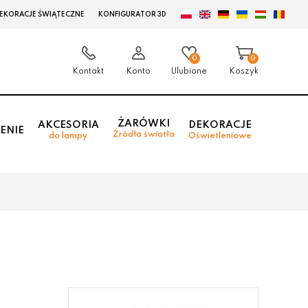
EKORACJE ŚWIĄTECZNE
KONFIGURATOR 3D
0
0
Kontakt
Konto
Ulubione
Koszyk
ŻARÓWKI
AKCESORIA
DEKORACJE
ENIE
Źródła światła
do lampy
Oświetleniowe