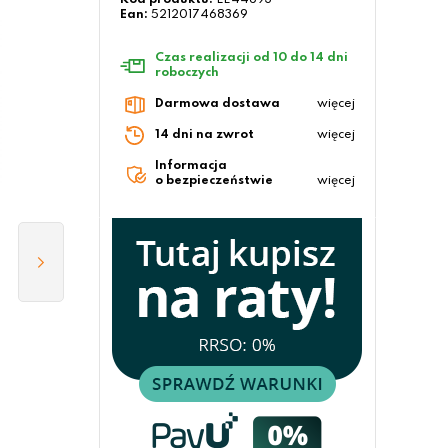
Kod produktu:
LE44693
Ean:
5212017468369
Czas realizacji od 10 do 14 dni
roboczych
Darmowa dostawa
więcej
14 dni na zwrot
więcej
Informacja
o bezpieczeństwie
więcej