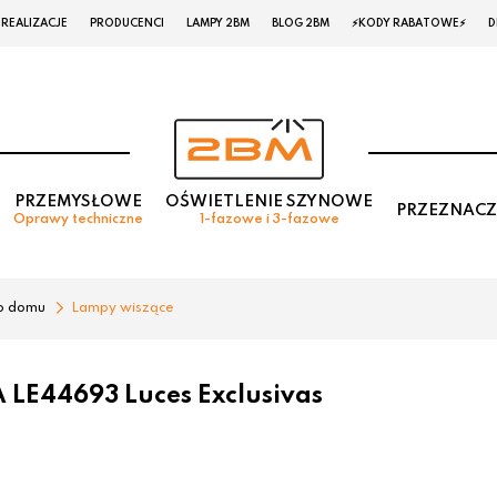
REALIZACJE
PRODUCENCI
LAMPY 2BM
BLOG 2BM
⚡KODY RABATOWE⚡
D
PRZEMYSŁOWE
OŚWIETLENIE SZYNOWE
PRZEZNACZ
Oprawy techniczne
1-fazowe i 3-fazowe
o domu
Lampy wiszące
LE44693 Luces Exclusivas