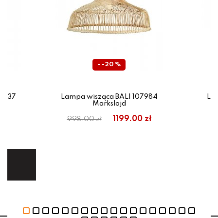
- -20 %
18137
Lampa wisząca BALI 107984
La
Markslojd
em:
1199.00 zł
998.00 zł
9
ł
ej.
E