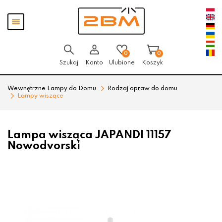
Przejdź
Przejdź
Pokaż
do menu
do
menu
głównego
menu
w
stopce
0
0
Szukaj
Konto
Ulubione
Koszyk
Wewnętrzne Lampy do Domu
Rodzaj opraw do domu
Lampy wiszące
Lampa wisząca JAPANDI 11157
Nowodvorski