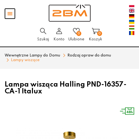
Przejdź
Przejdź
Pokaż
do menu
do
menu
głównego
menu
w
stopce
0
0
Szukaj
Konto
Ulubione
Koszyk
Wewnętrzne Lampy do Domu
Rodzaj opraw do domu
Lampy wiszące
Lampa wisząca Halling PND-16357-
CA-1 Italux