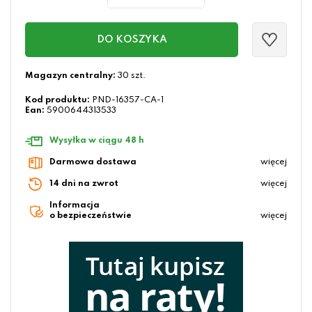
DO KOSZYKA
Magazyn centralny:
30 szt.
Kod produktu:
PND-16357-CA-1
Ean:
5900644313533
Wysyłka w ciągu 48 h
Darmowa dostawa
więcej
14 dni na zwrot
więcej
Informacja
o bezpieczeństwie
więcej