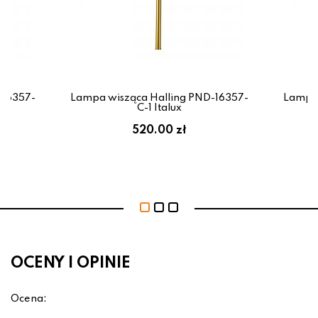
-16357-
Lampa wisząca Halling PND-16357-
Lampa 
C-1 Italux
520.00 zł
OCENY I OPINIE
Ocena: