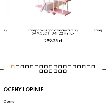
 duży
Lampa wisząca dziecięca duży
Lampa 
ux
SAMOLOT 1041122 Hellux
299.25 zł
OCENY I OPINIE
Ocena: