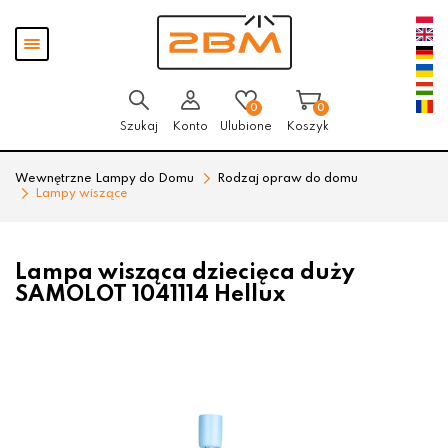
Przejdź
Przejdź
Pokaż
do menu
do
menu
głównego
menu
w
stopce
0
0
Szukaj
Konto
Ulubione
Koszyk
Wewnętrzne Lampy do Domu
Rodzaj opraw do domu
Lampy wiszące
Lampa wisząca dziecięca duży
SAMOLOT 1041114 Hellux