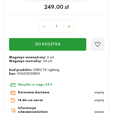
249.00
zł
DO KOSZYKA
Magazyn wewnętrzny:
2 szt.
Magazyn centralny:
24 szt.
Kod produktu:
11385/TK Lighting
Ean:
5906135113859
Wysyłka w ciągu 24 h
Darmowa dostawa
więcej
14 dni na zwrot
więcej
Informacja
o bezpieczeństwie
więcej