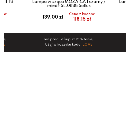
011-18
Lampa wisząca MOZAICA 1 czarny /
Lamp
miedź SL.0888 Sollux
dem:
Cena z kodem:
139.00 zł
zł
118.15 zł
niej.
Ten produkt kupisz 15% taniej.
OVE
Użyj w koszyku kodu:
LOVE