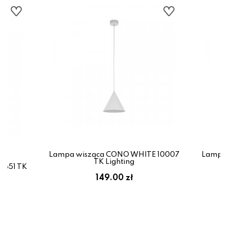
Lampa wisząca CONO WHITE 10007
Lampa 
TK Lighting
6651 TK
149.00 zł
ł