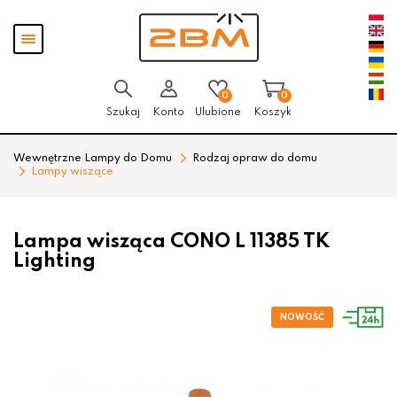
Przejdź
Przejdź
Pokaż
do menu
do
menu
głównego
menu
w
stopce
0
0
Szukaj
Konto
Ulubione
Koszyk
Wewnętrzne Lampy do Domu
Rodzaj opraw do domu
Lampy wiszące
Lampa wisząca CONO L 11385 TK
Lighting