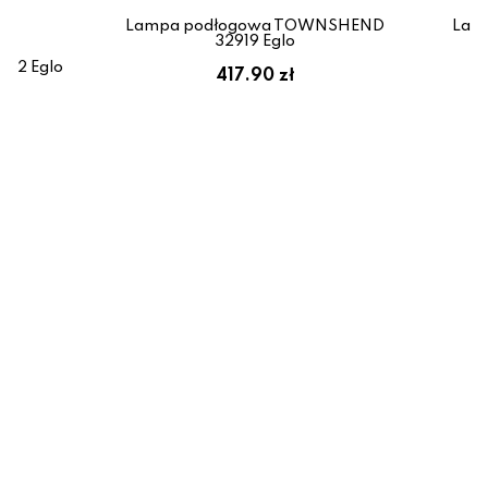
Lampa podłogowa TOWNSHEND
Lam
32919 Eglo
162 Eglo
417.90 zł
zł