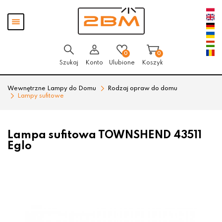
Przejdź
Przejdź
Pokaż
do menu
do
menu
głównego
menu
w
stopce
0
0
Szukaj
Konto
Ulubione
Koszyk
Wewnętrzne Lampy do Domu
Rodzaj opraw do domu
Lampy sufitowe
Lampa sufitowa TOWNSHEND 43511
Eglo