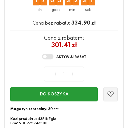
1
7
0
5
3
2
3
0
334.90
zł
Cena bez rabatu:
Cena z rabatem:
301.41 zł
DO KOSZYKA
Magazyn centralny:
30 szt.
Kod produktu:
43511/Eglo
Ean:
9002759435110