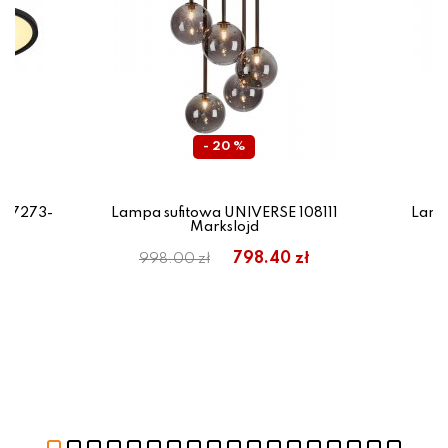
- 20 %
 67273-
Lampa sufitowa UNIVERSE 108111
Lamp
Markslojd
ł
798.40 zł
998.00 zł
9