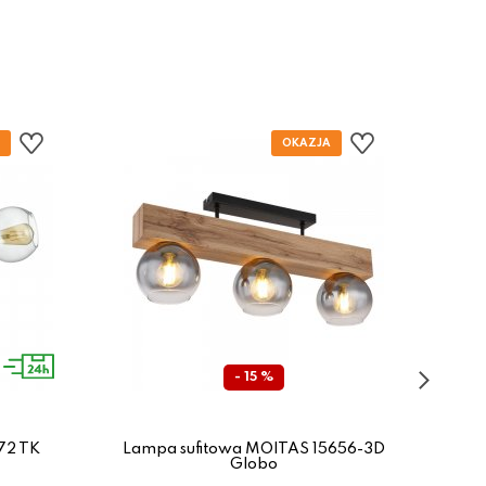
- 15 %
72 TK
Lampa sufitowa MOITAS 15656-3D
Lam
Globo