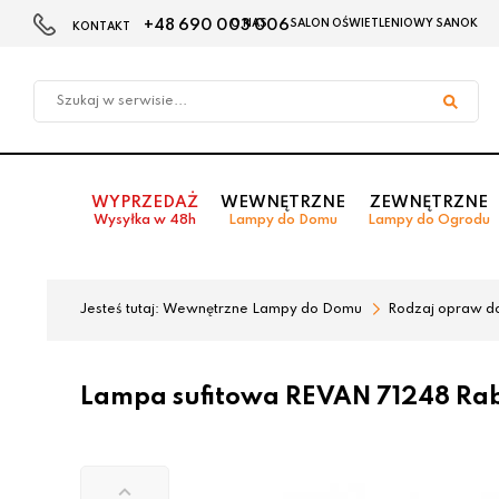
+48 690 003 006
O NAS
SALON OŚWIETLENIOWY SANOK
KONTAKT
Przejdź
Przejdź
do menu
do
głównego
menu
w
stopce
WYPRZEDAŻ
WEWNĘTRZNE
ZEWNĘTRZNE
Wysyłka w 48h
Lampy do Domu
Lampy do Ogrodu
Jesteś tutaj:
Wewnętrzne Lampy do Domu
Rodzaj opraw d
Lampa sufitowa REVAN 71248 Ra