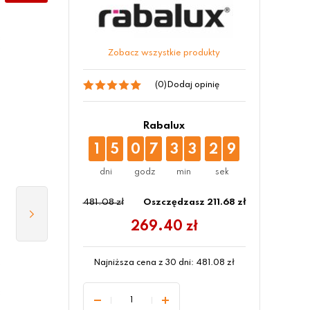
Zobacz wszystkie produkty
(0)
Dodaj opinię
Rabalux
1
5
0
7
3
3
2
8
481.08 zł
Oszczędzasz 211.68 zł
269.40
zł
Najniższa cena z 30 dni:
481.08
zł