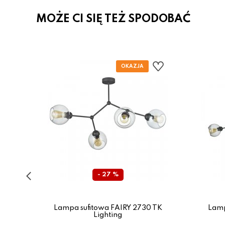
MOŻE CI SIĘ TEŻ SPODOBAĆ
- 27 %
YDEN
Lampa sufitowa FAIRY 2730 TK
Lamp
Lighting