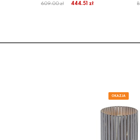
444.51 zł
609.00 zł
8