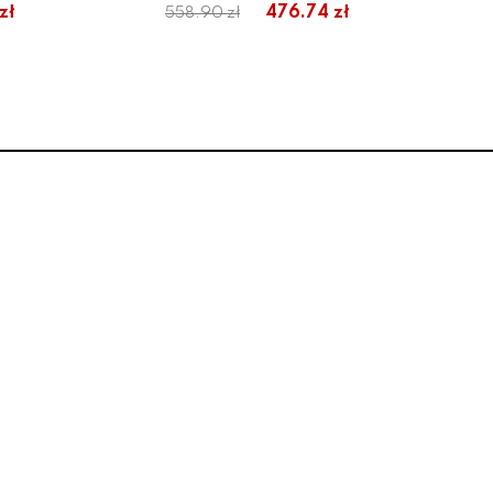
zł
476.74 zł
558.90 zł