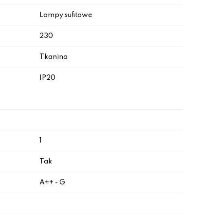
Lampy sufitowe
230
Tkanina
IP20
1
Tak
A++ - G