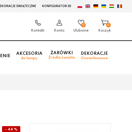
EKORACJE ŚWIĄTECZNE
KONFIGURATOR 3D
0
0
Kontakt
Konto
Ulubione
Koszyk
ŻARÓWKI
AKCESORIA
DEKORACJE
ENIE
Źródła światła
do lampy
Oświetleniowe
- 44 %