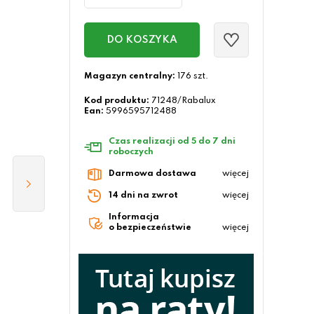
DO KOSZYKA
Magazyn centralny:
176 szt.
Kod produktu:
71248/Rabalux
Ean:
5996595712488
Czas realizacji od 5 do 7 dni
roboczych
Darmowa dostawa
więcej
14 dni na zwrot
więcej
Informacja
o bezpieczeństwie
więcej