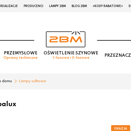
REALIZACJE
PRODUCENCI
LAMPY 2BM
BLOG 2BM
⚡KODY RABATOWE⚡
D
PRZEMYSŁOWE
OŚWIETLENIE SZYNOWE
PRZEZNACZ
Oprawy techniczne
1-fazowe i 3-fazowe
o domu
Lampy sufitowe
balux