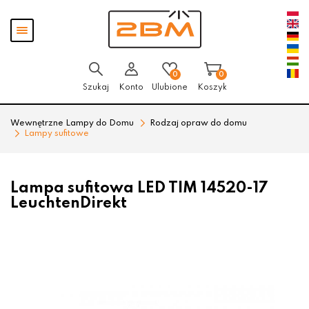
Przejdź
Przejdź
Pokaż
do menu
do
menu
głównego
menu
w
stopce
0
0
Szukaj
Konto
Ulubione
Koszyk
Wewnętrzne Lampy do Domu
Rodzaj opraw do domu
Lampy sufitowe
Lampa sufitowa LED TIM 14520-17
LeuchtenDirekt