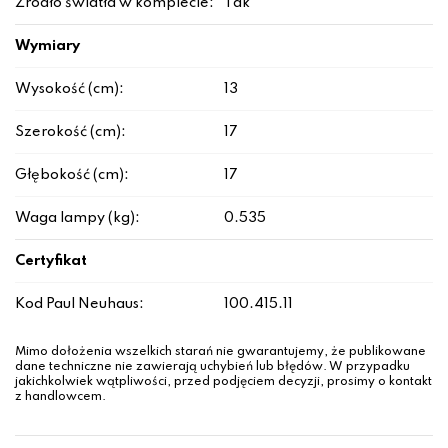
Źródło światła w komplecie:
Tak
Wymiary
Wysokość (cm):
13
Szerokość (cm):
17
Głębokość (cm):
17
Waga lampy (kg):
0.535
Certyfikat
Kod Paul Neuhaus:
100.415.11
Mimo dołożenia wszelkich starań nie gwarantujemy, że publikowane
dane techniczne nie zawierają uchybień lub błędów. W przypadku
jakichkolwiek wątpliwości, przed podjęciem decyzji, prosimy o kontakt
z handlowcem.