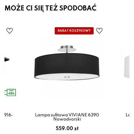
MOŻE CI SIĘ TEŻ SPODOBAĆ
02916-
Lampa sufitowa VIVIANE 6390
Lam
Nowodvorski
559.00 zł