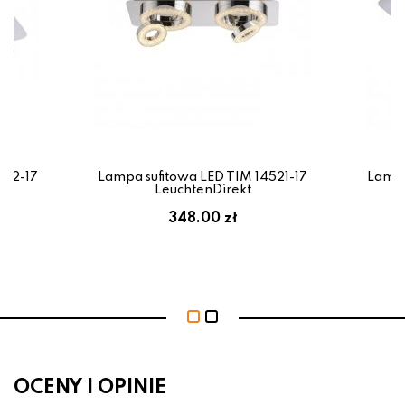
522-17
Lampa sufitowa LED TIM 14521-17
Lampa
LeuchtenDirekt
348.00 zł
OCENY I OPINIE