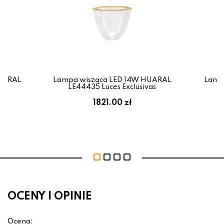
HUARAL
Lampa wisząca LED 14W HUARAL
Lamp
as
LE44435 Luces Exclusivas
L
1821.00 zł
OCENY I OPINIE
Ocena: