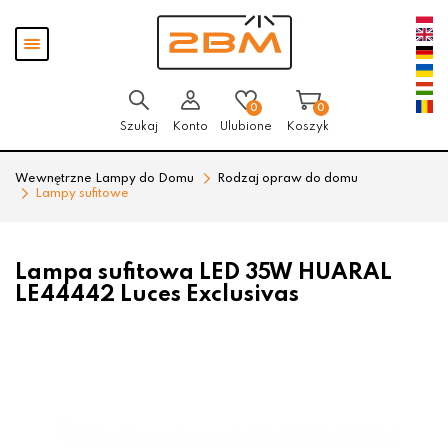
Przejdź
Przejdź
Pokaż
do menu
do
menu
głównego
menu
w
stopce
0
0
Szukaj
Konto
Ulubione
Koszyk
Wewnętrzne Lampy do Domu
Rodzaj opraw do domu
Lampy sufitowe
Lampa sufitowa LED 35W HUARAL
LE44442 Luces Exclusivas