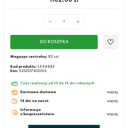
1102.00
zł
DO KOSZYKA
Magazyn centralny:
82 szt.
Kod produktu:
LE44442
Ean:
5212017450012
Czas realizacji od 10 do 14 dni roboczych
Darmowa dostawa
więcej
14 dni na zwrot
więcej
Informacja
o bezpieczeństwie
więcej