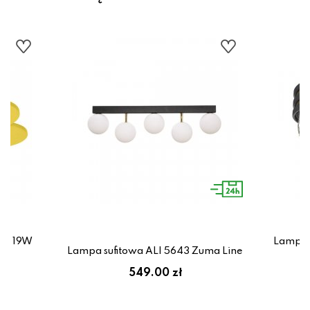
LED 19W
Lampa 
x
Lampa sufitowa ALI 5643 Zuma Line
549.00 zł