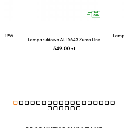
LED 19W
Lampa 
x
Lampa sufitowa ALI 5643 Zuma Line
549.00 zł