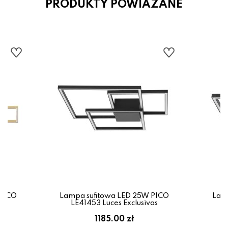
PRODUKTY POWIAZANE
 PICO
Lampa sufitowa LED 25W PICO
Lam
as
LE41453 Luces Exclusivas
L
1185.00 zł