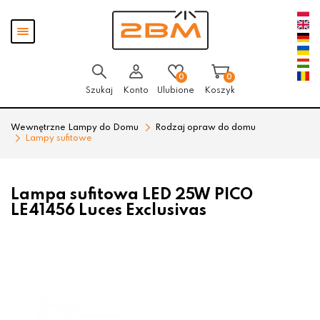
Przejdź
Przejdź
Pokaż
do menu
do
menu
głównego
menu
w
stopce
0
0
Szukaj
Konto
Ulubione
Koszyk
Wewnętrzne Lampy do Domu
Rodzaj opraw do domu
Lampy sufitowe
Lampa sufitowa LED 25W PICO
LE41456 Luces Exclusivas