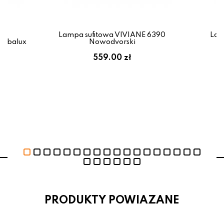
Lampa sufitowa VIVIANE 6390
Lam
Rabalux
Nowodvorski
zł
559.00 zł
PRODUKTY POWIAZANE