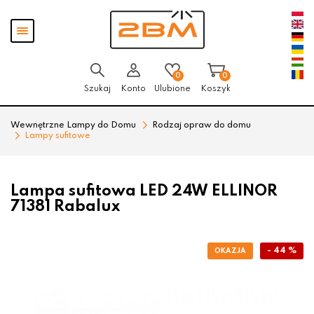
Przejdź
Przejdź
Pokaż
do menu
do
menu
głównego
menu
w
stopce
0
0
Szukaj
Konto
Ulubione
Koszyk
Wewnętrzne Lampy do Domu
Rodzaj opraw do domu
Lampy sufitowe
Lampa sufitowa LED 24W ELLINOR
71381 Rabalux
- 44 %