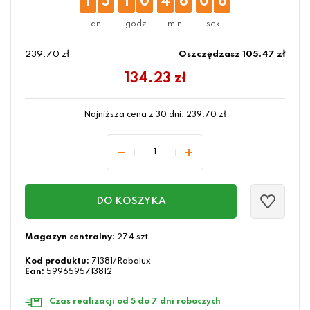
1
5
1
0
4
6
0
5
239.70 zł
Oszczędzasz 105.47 zł
134.23
zł
Najniższa cena z 30 dni:
239.70
zł
DO KOSZYKA
Magazyn centralny:
274 szt.
Kod produktu:
71381/Rabalux
Ean:
5996595713812
Czas realizacji od 5 do 7 dni roboczych