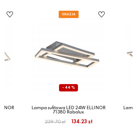
- 44 %
LLINOR
Lampa sufitowa LED 24W ELLINOR
Lampa
71380 Rabalux
ł
134.23 zł
239.70 zł