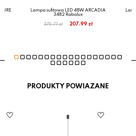
ATURE
Lampa sufitowa LED 48W ARCADIA
Lamp
3482 Rabalux
ł
207.99 zł
375.77 zł
PRODUKTY POWIAZANE