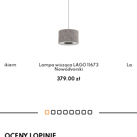
cznikiem
Lampa wisząca LAGO 11673
Lamp
ki
Nowodvorski
379.00 zł
OCENY I OPINIE