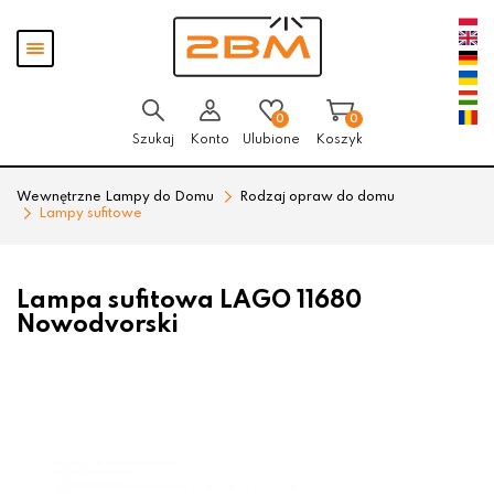
Przejdź
Przejdź
Pokaż
do menu
do
menu
głównego
menu
w
stopce
0
0
Szukaj
Konto
Ulubione
Koszyk
Wewnętrzne Lampy do Domu
Rodzaj opraw do domu
Lampy sufitowe
Lampa sufitowa LAGO 11680
Nowodvorski