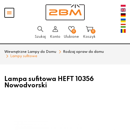
Przejdź
Przejdź
Pokaż
do menu
do
menu
głównego
menu
w
stopce
0
0
Szukaj
Konto
Ulubione
Koszyk
Wewnętrzne Lampy do Domu
Rodzaj opraw do domu
Lampy sufitowe
Lampa sufitowa HEFT 10356
Nowodvorski