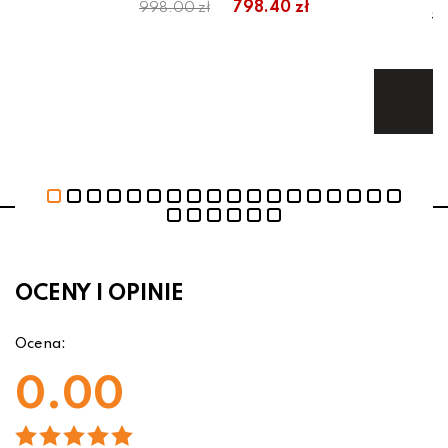
ł
798.40 zł
998.00 zł
56
Te
OCENY I OPINIE
Ocena:
0.00