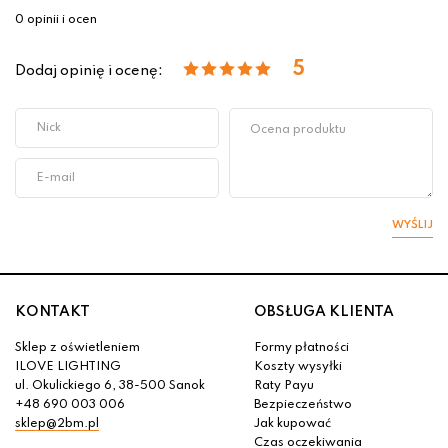
0 opinii i ocen
5
Dodaj opinię i ocenę:
WYŚLIJ
KONTAKT
OBSŁUGA KLIENTA
Sklep z oświetleniem
Formy płatności
ILOVE LIGHTING
Koszty wysyłki
ul. Okulickiego 6, 38-500 Sanok
Raty Payu
+48 690 003 006
Bezpieczeństwo
sklep@2bm.pl
Jak kupować
Czas oczekiwania