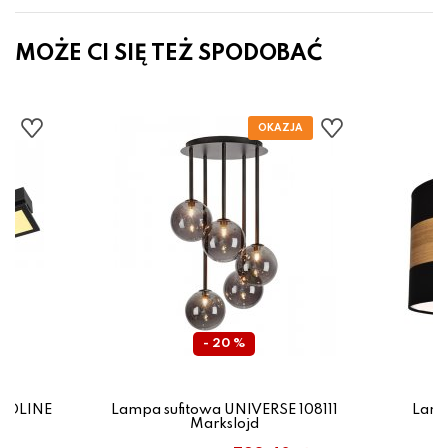
MOŻE CI SIĘ TEŻ SPODOBAĆ
- 20 %
AROLINE
Lampa sufitowa UNIVERSE 108111
Lamp
Markslojd