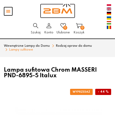
Przejdź
Przejdź
Pokaż
do menu
do
menu
głównego
menu
w
stopce
0
0
Szukaj
Konto
Ulubione
Koszyk
Wewnętrzne Lampy do Domu
Rodzaj opraw do domu
Lampy sufitowe
Lampa sufitowa Chrom MASSERI
PND-6895-5 Italux
- 44 %