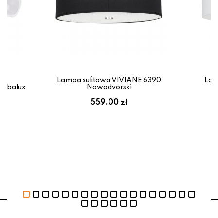
Lampa sufitowa VIVIANE 6390
Lam
Rabalux
Nowodvorski
zł
559.00 zł