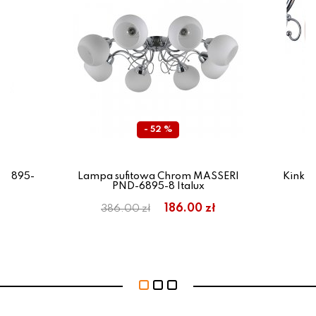
- 52 %
D-6895-
Lampa sufitowa Chrom MASSERI
Kinki
PND-6895-8 Italux
186.00 zł
386.00 zł