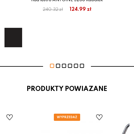
nad lustro ANTOINE 3208 Rabalux
em:
124.99 zł
240.32 zł
ł
ej.
E
PRODUKTY POWIAZANE