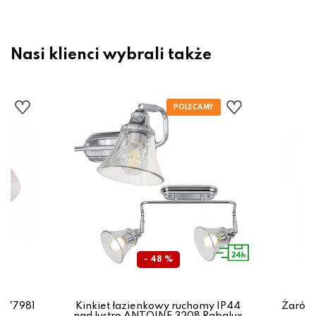
Nasi klienci wybrali także
- 48 %
3-77981
Kinkiet łazienkowy ruchomy IP44
Żarów