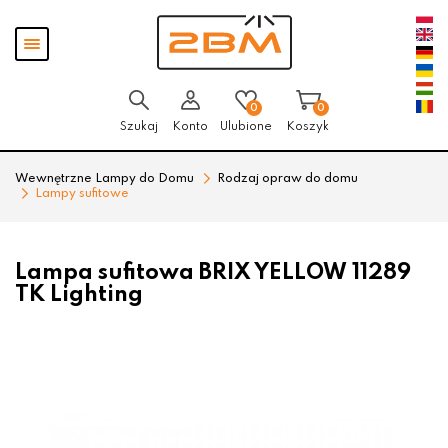
Przejdź
Przejdź
Pokaż
do menu
do
menu
głównego
menu
w
stopce
0
0
Szukaj
Konto
Ulubione
Koszyk
Wewnętrzne Lampy do Domu
Rodzaj opraw do domu
Lampy sufitowe
Lampa sufitowa BRIX YELLOW 11289
TK Lighting