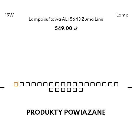
LED 19W
Lampa 
x
Lampa sufitowa ALI 5643 Zuma Line
549.00 zł
PRODUKTY POWIAZANE