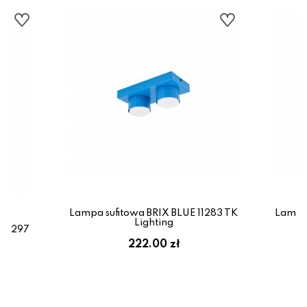
Lampa sufitowa BRIX BLUE 11283 TK
Lampa 
Lighting
 11297
222.00 zł
ł