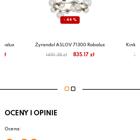
- 44 %
abalux
Żyrandol ASLOV 71300 Rabalux
Kinki
 zł
835.17 zł
1491.38 zł
38
OCENY I OPINIE
Ocena: