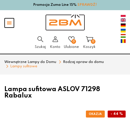
Promocja Zuma Line 15%
SPRAWDŹ!
Przejdź
Przejdź
do menu
do
głównego
menu
Pokaż
w
menu
stopce
0
0
Szukaj
Konto
Ulubione
Koszyk
Wewnętrzne Lampy do Domu
Rodzaj opraw do domu
Lampy sufitowe
Lampa sufitowa ASLOV 71298
Rabalux
- 44 %