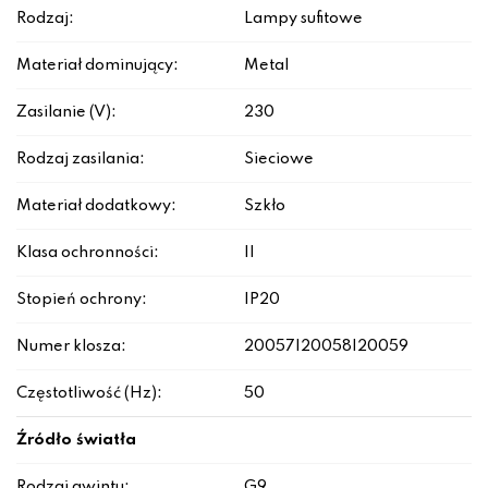
Rodzaj:
Lampy sufitowe
Materiał dominujący:
Metal
Zasilanie (V):
230
Rodzaj zasilania:
Sieciowe
Materiał dodatkowy:
Szkło
Klasa ochronności:
II
Stopień ochrony:
IP20
Numer klosza:
20057|20058|20059
Częstotliwość (Hz):
50
Źródło światła
Rodzaj gwintu:
G9