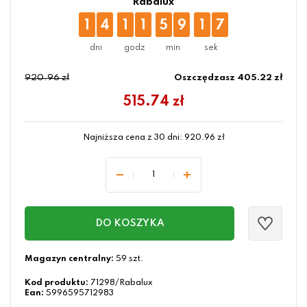
Rabalux
1
4
1
1
5
9
1
6
920.96 zł
Oszczędzasz 405.22 zł
515.74
zł
Najniższa cena z 30 dni:
920.96
zł
DO KOSZYKA
Magazyn centralny:
59 szt.
Kod produktu:
71298/Rabalux
Ean:
5996595712983