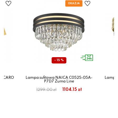
- 15 %
 VICARO
Lampa sufitowa NAICA C0525-05A-
Lampa 
P7D7 Zuma Line
1104.15 zł
1299.00 zł
1