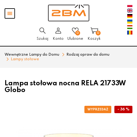
Przejdź
Przejdź
Pokaż
do menu
do
menu
głównego
menu
w
stopce
0
0
Szukaj
Konto
Ulubione
Koszyk
Wewnętrzne Lampy do Domu
Rodzaj opraw do domu
Lampy stołowe
Lampa stołowa nocna RELA 21733W
Globo
- 36 %