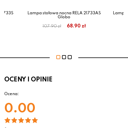
21733S
Lampa stołowa nocna RELA 21733AS
Lampa 
Globo
68.90 zł
107.90 zł
OCENY I OPINIE
Ocena:
0.00