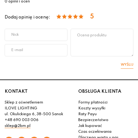
0 opinii i ocen
5
Dodaj opinię i ocenę:
WYŚLIJ
KONTAKT
OBSŁUGA KLIENTA
Sklep z oświetleniem
Formy płatności
ILOVE LIGHTING
Koszty wysyłki
ul. Okulickiego 6, 38-500 Sanok
Raty Payu
+48 690 003 006
Bezpieczeństwo
sklep@2bm.pl
Jak kupować
Czas oczekiwania
Dlaczego warto u nas