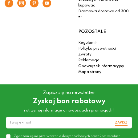
kupować
Darmowa dostawa od 300
zł
POZOSTAŁE
Regulamin
Polityka prywatności
Zwroty
Reklamacje
Obowiązek informacyjny
Mapa strony
Zapisz się na newsletter
Zyskaj bon rabatowy
i otrzymuj informacje o nowościach i promocjach!
ZAPISZ
Zgadzam się na przetwarzanie danych osobowych przez 2bm w celach