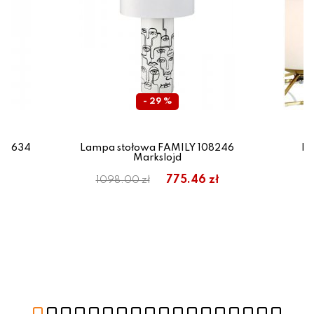
- 29 %
A 8634
Lampa stołowa FAMILY 108246
La
Markslojd
775.46 zł
1098.00 zł