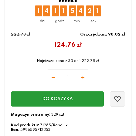
Rabalux
1
4
1
1
5
4
2
0
222.78 zł
Oszczędzasz 98.02 zł
124.76
zł
Najniższa cena z 30 dni:
222.78
zł
DO KOSZYKA
Magazyn centralny:
329 szt.
Kod produktu:
71285/Rabalux
Ean:
5996595712853