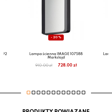
- 20 %
1092
Lampa ścienna IMAGE 107588
Lamp
Markslojd
ł
728.00 zł
910.00 zł