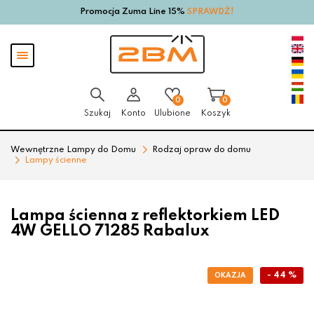
Promocja Zuma Line 15%
SPRAWDŹ!
Przejdź
Przejdź
do menu
do
głównego
menu
Pokaż
w
menu
stopce
0
0
Szukaj
Konto
Ulubione
Koszyk
Wewnętrzne Lampy do Domu
Rodzaj opraw do domu
Lampy ścienne
Lampa ścienna z reflektorkiem LED
4W GELLO 71285 Rabalux
- 44 %