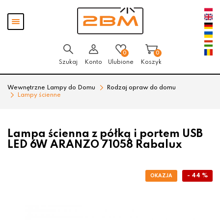
Przejdź
Przejdź
Pokaż
do menu
do
menu
głównego
menu
w
stopce
0
0
Szukaj
Konto
Ulubione
Koszyk
Wewnętrzne Lampy do Domu
Rodzaj opraw do domu
Lampy ścienne
Lampa ścienna z półką i portem USB
LED 6W ARANZO 71058 Rabalux
- 44 %