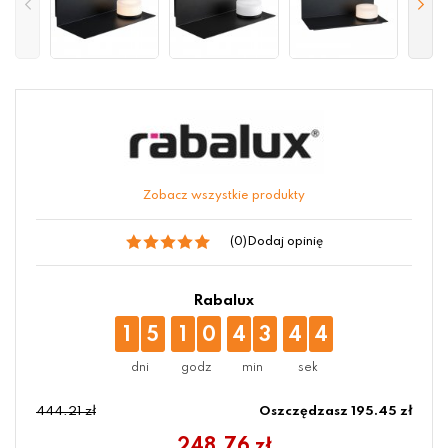
Zobacz wszystkie produkty
(0)
Dodaj opinię
Rabalux
1
5
1
0
4
3
4
4
444.21 zł
Oszczędzasz 195.45 zł
248.76
zł