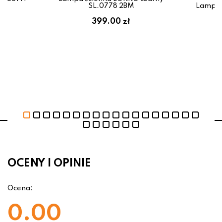
SL.0778 2BM
Lampa 
399.00 zł
OCENY I OPINIE
Ocena:
0.00