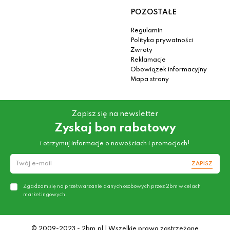
POZOSTAŁE
Regulamin
Polityka prywatności
Zwroty
Reklamacje
Obowiązek informacyjny
Mapa strony
Zapisz się na newsletter
Zyskaj bon rabatowy
i otrzymuj informacje o nowościach i promocjach!
ZAPISZ
Zgadzam się na przetwarzanie danych osobowych przez 2bm w celach
marketingowych.
© 2009-2023 - 2bm.pl | Wszelkie prawa zastrzeżone