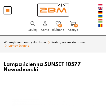
Przejdź
Przejdź
Pokaż
do menu
do
menu
głównego
menu
w
stopce
0
0
Szukaj
Konto
Ulubione
Koszyk
Wewnętrzne Lampy do Domu
Rodzaj opraw do domu
Lampy ścienne
Lampa ścienna SUNSET 10577
Nowodvorski