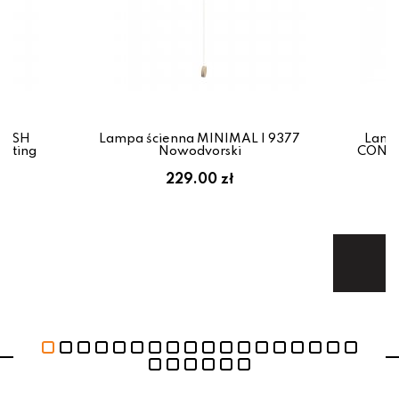
FLASH
Lampa ścienna MINIMAL I 9377
Lamp
hting
Nowodvorski
CONSO
229.00 zł
1
Te