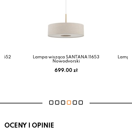
11652
Lampa wisząca SANTANA 11653
Lampa
Nowodvorski
699.00 zł
OCENY I OPINIE