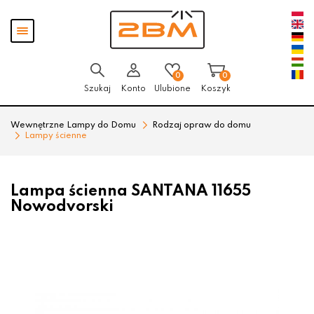
Przejdź
Przejdź
Pokaż
do menu
do
menu
głównego
menu
w
stopce
0
0
Szukaj
Konto
Ulubione
Koszyk
Wewnętrzne Lampy do Domu
Rodzaj opraw do domu
Lampy ścienne
Lampa ścienna SANTANA 11655
Nowodvorski