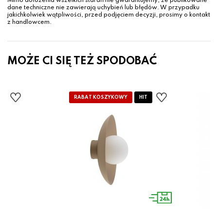
Mimo dołożenia wszelkich starań nie gwarantujemy, że publikowane
dane techniczne nie zawierają uchybień lub błędów. W przypadku
jakichkolwiek wątpliwości, przed podjęciem decyzji, prosimy o kontakt
z handlowcem.
MOŻE CI SIĘ TEŻ SPODOBAĆ