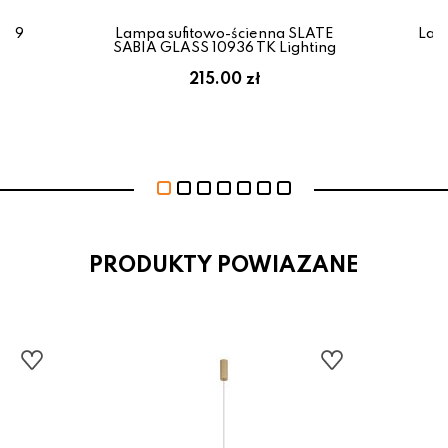
669
Lampa sufitowo-ścienna SLATE
Lam
SABIA GLASS 10936 TK Lighting
215.00 zł
PRODUKTY POWIAZANE