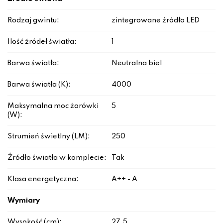
Rodzaj gwintu:
zintegrowane źródło LED
Ilość źródeł światła:
1
Barwa światła:
Neutralna biel
Barwa światła (K):
4000
Maksymalna moc żarówki
5
(W):
Strumień świetlny (LM):
250
Źródło światła w komplecie:
Tak
Klasa energetyczna:
A++ - A
Wymiary
Wysokość (cm):
27.5