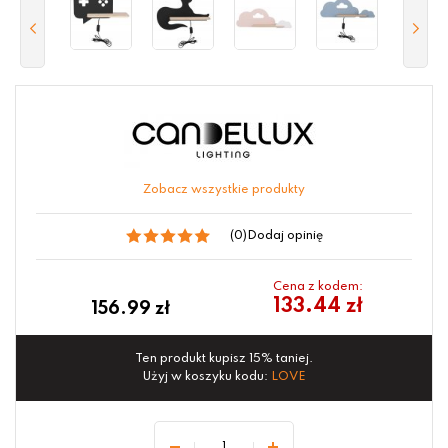
Zobacz wszystkie produkty
(0)
Dodaj opinię
Cena z kodem:
133.44 zł
156.99
zł
Ten produkt kupisz 15% taniej.
Użyj w koszyku kodu:
LOVE