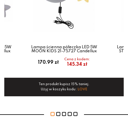
ED 5W
Lampa ścienna półeczka LED 5W
Lamp
ellux
MOON KIDS 21-75727 Candellux
STAR
em:
Cena z kodem:
170.99 zł
1
ł
145.34 zł
ej.
Ten produkt kupisz 15% taniej.
Te
E
Użyj w koszyku kodu:
LOVE