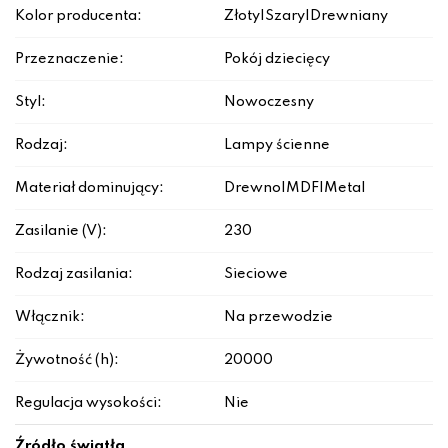
Kolor producenta:
Złoty|Szary|Drewniany
Przeznaczenie:
Pokój dziecięcy
Styl:
Nowoczesny
Rodzaj:
Lampy ścienne
Materiał dominujący:
Drewno|MDF|Metal
Zasilanie (V):
230
Rodzaj zasilania:
Sieciowe
Włącznik:
Na przewodzie
Żywotność (h):
20000
Regulacja wysokości:
Nie
Źródło światła