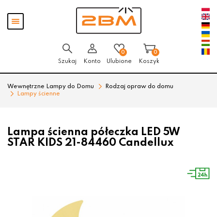
Przejdź
Przejdź
Pokaż
do menu
do
menu
głównego
menu
w
stopce
0
0
Szukaj
Konto
Ulubione
Koszyk
Wewnętrzne Lampy do Domu
Rodzaj opraw do domu
Lampy ścienne
Lampa ścienna półeczka LED 5W
STAR KIDS 21-84460 Candellux