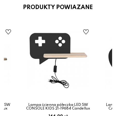
PRODUKTY POWIAZANE
ED 5W
Lampa ścienna półeczka LED 5W
Lamp
llux
CONSOLE KIDS 21-19684 Candellux
CAT