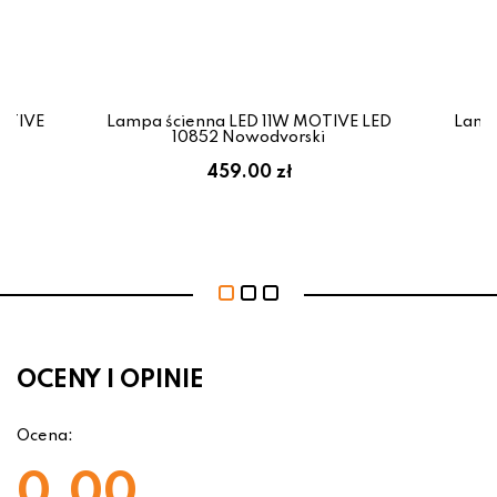
OTIVE
Lampa ścienna LED 11W MOTIVE LED
Lamp
i
10852 Nowodvorski
459.00 zł
OCENY I OPINIE
Ocena:
0.00