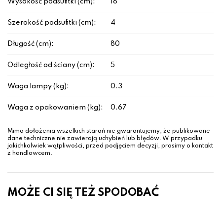
Wysokość podsufitki (cm):
18
Szerokość podsufitki (cm):
4
Długość (cm):
80
Odległość od ściany (cm):
5
Waga lampy (kg):
0.3
Waga z opakowaniem (kg):
0.67
Mimo dołożenia wszelkich starań nie gwarantujemy, że publikowane
dane techniczne nie zawierają uchybień lub błędów. W przypadku
jakichkolwiek wątpliwości, przed podjęciem decyzji, prosimy o kontakt
z handlowcem.
MOŻE CI SIĘ TEŻ SPODOBAĆ