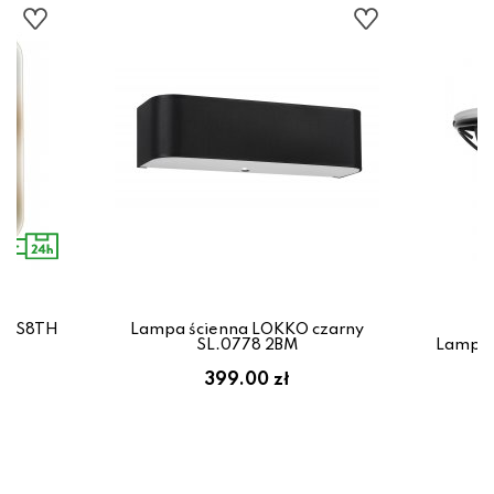
5W
H-S8TH
Lampa ścienna LOKKO czarny
SL.0778 2BM
Lampa 
399.00 zł