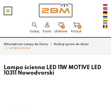
Przejdź
Przejdź
Pokaż
do menu
do
menu
głównego
menu
w
stopce
0
0
Szukaj
Konto
Ulubione
Koszyk
Wewnętrzne Lampy do Domu
Rodzaj opraw do domu
Lampy ścienne
Lampa ścienna LED 11W MOTIVE LED
10311 Nowodvorski