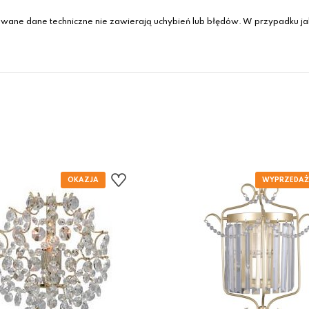
wane dane techniczne nie zawierają uchybień lub błędów. W przypadku jak