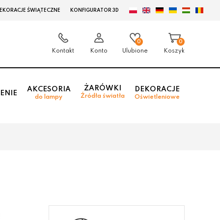
EKORACJE ŚWIĄTECZNE
KONFIGURATOR 3D
0
0
Kontakt
Konto
Ulubione
Koszyk
ŻARÓWKI
AKCESORIA
DEKORACJE
ENIE
Źródła światła
do lampy
Oświetleniowe