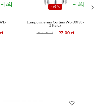
- 63 %
 WL-
Lampa ścienna Cortina WL-30138-
L
x
2 Italux
zł
97.00 zł
264.90 zł