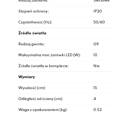
Rodzaj zasilania:
Sieciowe
Stopień ochrony:
IP20
Częstotliwość (Hz):
50/60
Źródło światła
Rodzaj gwintu:
G9
Maksymalna moc żarówki LED (W):
10
Źródło światła w komplecie:
Nie
Wymiary
Wysokość (cm):
15
Odległość od ściany (cm):
4
Waga z opakowaniem (kg):
0.52