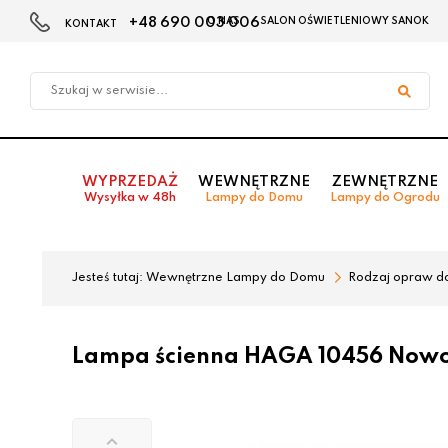
+48 690 003 006
O NAS
SALON OŚWIETLENIOWY SANOK
KONTAKT
Przejdź
Przejdź
do menu
do
głównego
menu
w
stopce
WYPRZEDAŻ
WEWNĘTRZNE
ZEWNĘTRZNE
Wysyłka w 48h
Lampy do Domu
Lampy do Ogrodu
Jesteś tutaj:
Wewnętrzne Lampy do Domu
Rodzaj opraw d
Lampa ścienna HAGA 10456 Nowo