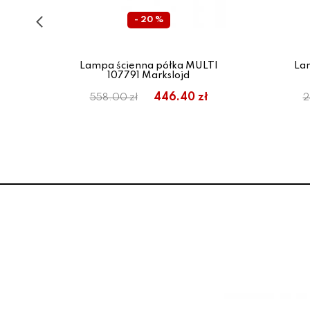
- 20 %
11
Lampa ścienna półka MULTI
La
107791 Markslojd
446.40 zł
558.00 zł
2