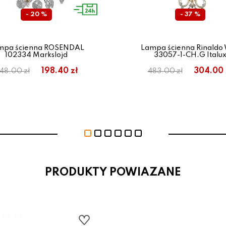
- 20 %
- 37 %
mpa ścienna ROSENDAL
Lampa ścienna Rinaldo
102334 Markslojd
33057-1-CH.G Italu
198.40 zł
304.00 
48.00 zł
483.00 zł
PRODUKTY POWIAZANE