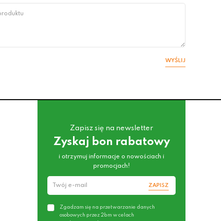
WYŚLIJ
Zapisz się na newsletter
Zyskaj bon rabatowy
i otrzymuj informacje o nowościach i
promocjach!
ZAPISZ
Zgadzam się na przetwarzanie danych
osobowych przez 2bm w celach