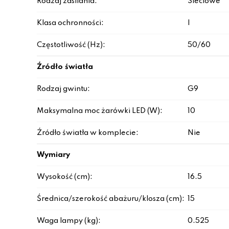
Rodzaj zasilania:
Sieciowe
Klasa ochronności:
I
Częstotliwość (Hz):
50/60
Źródło światła
Rodzaj gwintu:
G9
Maksymalna moc żarówki LED (W):
10
Źródło światła w komplecie:
Nie
Wymiary
Wysokość (cm):
16.5
Średnica/szerokość abażuru/klosza (cm):
15
Waga lampy (kg):
0.525