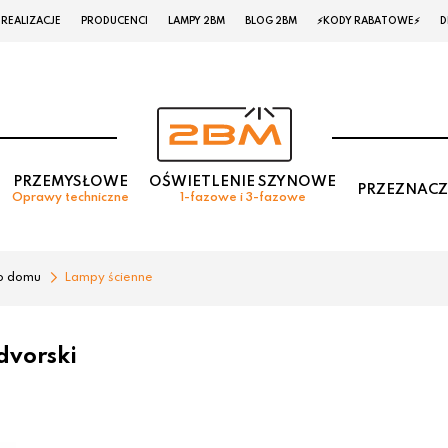
REALIZACJE
PRODUCENCI
LAMPY 2BM
BLOG 2BM
⚡KODY RABATOWE⚡
D
PRZEMYSŁOWE
OŚWIETLENIE SZYNOWE
PRZEZNACZ
Oprawy techniczne
1-fazowe i 3-fazowe
o domu
Lampy ścienne
dvorski