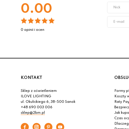
0.00
0 opinii i ocen
KONTAKT
OBSŁU
Sklep z oświetleniem
Formy pł
ILOVE LIGHTING
Koszty w
ul. Okulickiego 6, 38-500 Sanok
Raty Pa
+48 690 003 006
Bezpiec
sklep@2bm.pl
Jak kup
Czas oc
Dlaczeg