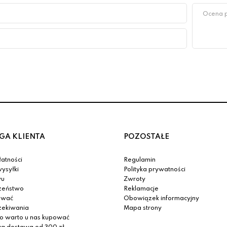
GA KLIENTA
POZOSTAŁE
atności
Regulamin
ysyłki
Polityka prywatności
yu
Zwroty
zeństwo
Reklamacje
ować
Obowiązek informacyjny
zekiwania
Mapa strony
o warto u nas kupować