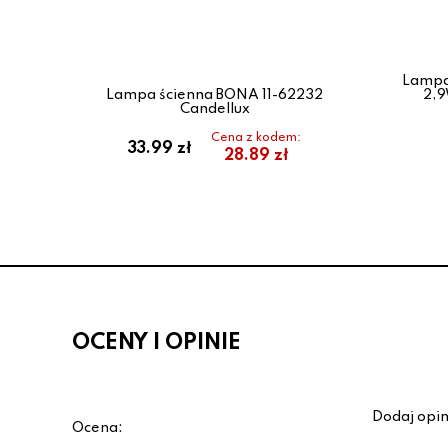
Lampa 
Lampa ścienna BONA 11-62232
2,9
Candellux
Cena z kodem:
33.99 zł
28.89 zł
OCENY I OPINIE
Dodaj opin
Ocena: