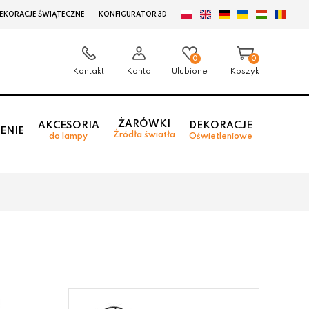
EKORACJE ŚWIĄTECZNE
KONFIGURATOR 3D
0
0
Kontakt
Konto
Ulubione
Koszyk
ŻARÓWKI
AKCESORIA
DEKORACJE
ENIE
Źródła światła
do lampy
Oświetleniowe