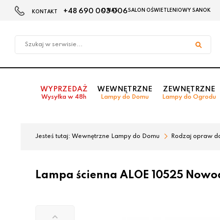
+48 690 003 006
O NAS
SALON OŚWIETLENIOWY SANOK
KONTAKT
Przejdź
Przejdź
do menu
do
głównego
menu
w
stopce
WYPRZEDAŻ
WEWNĘTRZNE
ZEWNĘTRZNE
Wysyłka w 48h
Lampy do Domu
Lampy do Ogrodu
Jesteś tutaj:
Wewnętrzne Lampy do Domu
Rodzaj opraw d
Lampa ścienna ALOE 10525 Nowo