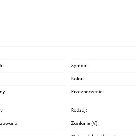
ki
Symbol:
Kolor:
ały
Przeznaczenie:
y
Rodzaj:
ądzowana
Zasilanie (V):