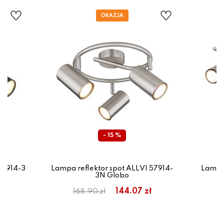
- 15 %
57914-3
Lampa reflektor spot ALLVI 57914-
Lampa 
3N Globo
144.07 zł
168.90 zł