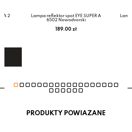
IDA 2
Lampa reflektor spot EYE SUPER A
Lampa
x
6502 Nowodvorski
em:
189.00 zł
ł
ej.
E
PRODUKTY POWIAZANE