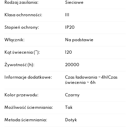
Rodzaj zasilania:
Sieciowe
Klasa ochronności:
III
Stopień ochrony:
IP20
Włącznik:
Na podstawie
Kąt świecenia (°):
120
Żywotność (h):
20000
Informacje dodatkowe:
Czas ładowania ~4h|Czas
świecenia ~ 6h
Kolor przewodu:
Czarny
Możliwość ściemniania:
Tak
Metoda ściemniania:
Dotyk