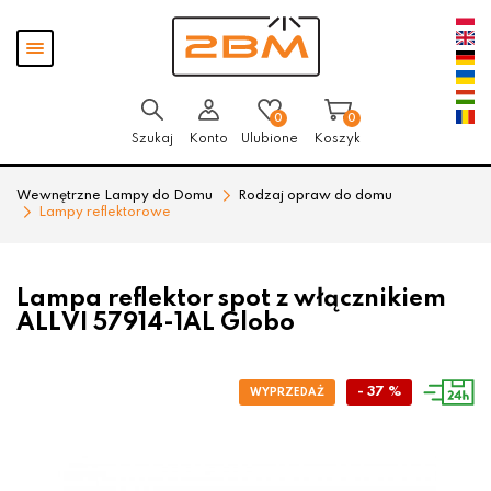
Przejdź
Przejdź
Pokaż
do menu
do
menu
głównego
menu
w
stopce
0
0
Szukaj
Konto
Ulubione
Koszyk
Wewnętrzne Lampy do Domu
Rodzaj opraw do domu
Lampy reflektorowe
Lampa reflektor spot z włącznikiem
ALLVI 57914-1AL Globo
- 37 %