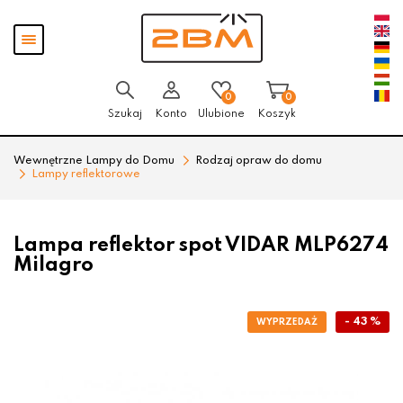
Przejdź
Przejdź
Pokaż
do menu
do
menu
głównego
menu
w
stopce
0
0
Szukaj
Konto
Ulubione
Koszyk
Wewnętrzne Lampy do Domu
Rodzaj opraw do domu
Lampy reflektorowe
Lampa reflektor spot VIDAR MLP6274
Milagro
- 43 %