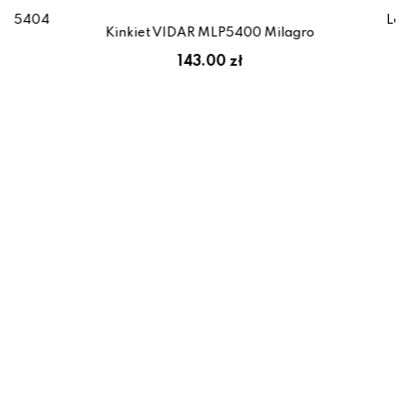
MLP5404
Lam
Kinkiet VIDAR MLP5400 Milagro
143.00 zł