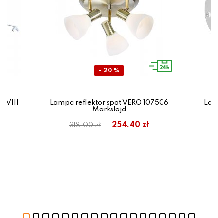
- 20 %
 VIII
Lampa reflektor spot VERO 107506
Lam
Markslojd
254.40 zł
318.00 zł