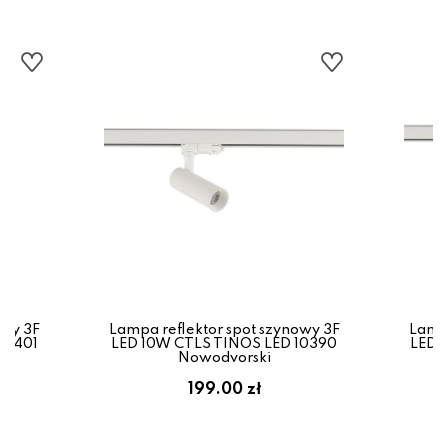
owy 3F
Lampa reflektor spot szynowy 3F
Lampa
10401
LED 10W CTLS TINOS LED 10390
LED 
Nowodvorski
199.00 zł