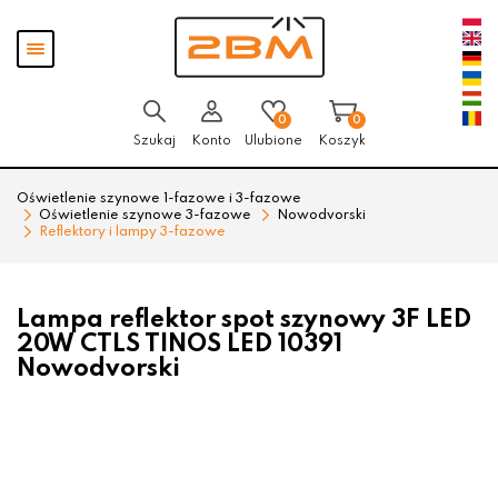
Przejdź
Przejdź
Pokaż
do menu
do
menu
głównego
menu
w
stopce
0
0
Szukaj
Konto
Ulubione
Koszyk
Oświetlenie szynowe 1-fazowe i 3-fazowe
Oświetlenie szynowe 3-fazowe
Nowodvorski
Reflektory i lampy 3-fazowe
Lampa reflektor spot szynowy 3F LED
20W CTLS TINOS LED 10391
Nowodvorski