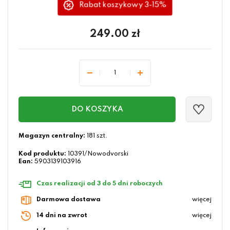
Rabat koszykowy 3-15%
249.00
zł
DO KOSZYKA
Magazyn centralny:
181 szt.
Kod produktu:
10391/Nowodvorski
Ean:
5903139103916
Czas realizacji od 3 do 5 dni roboczych
Darmowa dostawa
więcej
14 dni na zwrot
więcej