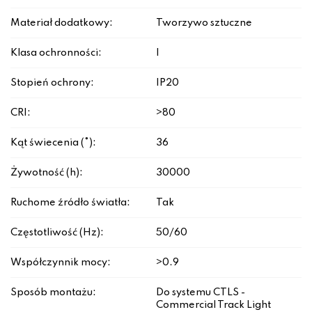
Materiał dodatkowy:
Tworzywo sztuczne
Klasa ochronności:
I
Stopień ochrony:
IP20
CRI:
>80
Kąt świecenia (°):
36
Żywotność (h):
30000
Ruchome źródło światła:
Tak
Częstotliwość (Hz):
50/60
Współczynnik mocy:
>0.9
Sposób montażu:
Do systemu CTLS -
Commercial Track Light