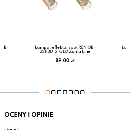
 OB-
Lampa reflektor spot REN OB-
Lam
ne
2211BD-2-GLD Zuma Line
89.00 zł
OCENY I OPINIE
Ocena: