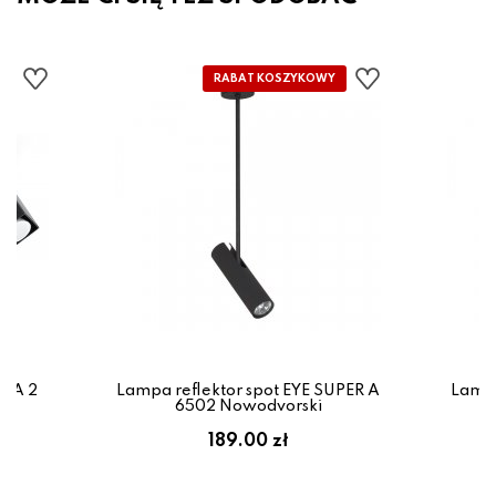
IDA 2
Lampa reflektor spot EYE SUPER A
Lampa
x
6502 Nowodvorski
em:
189.00 zł
ł