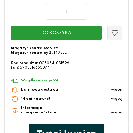
DO KOSZYKA
Magazyn centralny:
9 szt.
Magazyn centralny 2:
149 szt.
Kod produktu:
003064-031526
Ean:
5905316655874
Wysyłka w ciągu 24 h
Darmowa dostawa
więcej
14 dni na zwrot
więcej
Informacja
o bezpieczeństwie
więcej