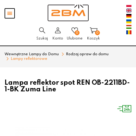
Przejdź
Przejdź
Pokaż
do menu
do
menu
głównego
menu
w
stopce
0
0
Szukaj
Konto
Ulubione
Koszyk
Wewnętrzne Lampy do Domu
Rodzaj opraw do domu
Lampy reflektorowe
Lampa reflektor spot REN OB-2211BD-
1-BK Zuma Line