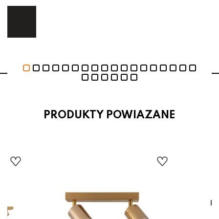
ej.
E
PRODUKTY POWIAZANE