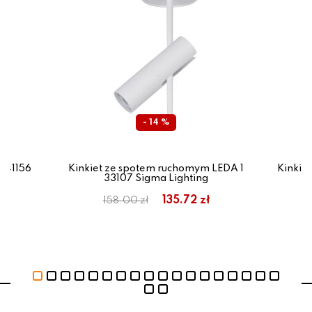
- 14 %
3 41156
Kinkiet ze spotem ruchomym LEDA 1
Kinkie
33107 Sigma Lighting
ł
135.72 zł
158.00 zł