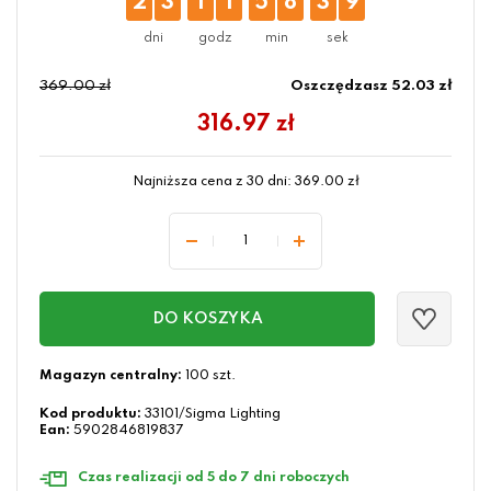
2
3
1
1
5
8
3
9
369.00 zł
Oszczędzasz 52.03 zł
316.97
zł
Najniższa cena z 30 dni:
369.00
zł
DO KOSZYKA
Magazyn centralny:
100 szt.
Kod produktu:
33101/Sigma Lighting
Ean:
5902846819837
Czas realizacji od 5 do 7 dni roboczych