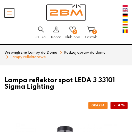
Przejdź
Przejdź
Pokaż
do menu
do
menu
głównego
menu
w
stopce
0
0
Szukaj
Konto
Ulubione
Koszyk
Wewnętrzne Lampy do Domu
Rodzaj opraw do domu
Lampy reflektorowe
Lampa reflektor spot LEDA 3 33101
Sigma Lighting
- 14 %