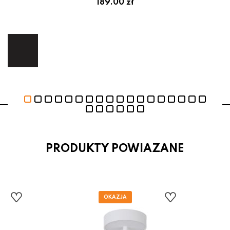
em:
189.00 zł
ł
ej.
E
PRODUKTY POWIAZANE