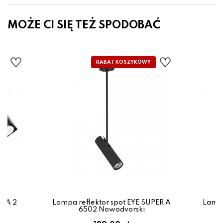
MOŻE CI SIĘ TEŻ SPODOBAĆ
IDA 2
Lampa reflektor spot EYE SUPER A
Lampa
x
6502 Nowodvorski