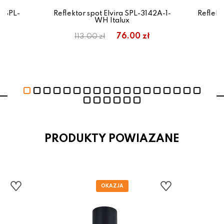
i SPL-
Reflektor spot Elvira SPL-3142A-1-
Reflekt
WH Italux
76.00 zł
113.00 zł
PRODUKTY POWIAZANE