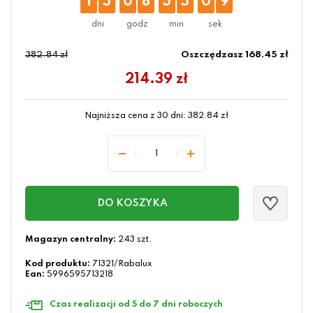
1
5
0
8
5
5
0
8
382.84 zł
Oszczędzasz 168.45 zł
214.39
zł
Najniższa cena z 30 dni:
382.84
zł
DO KOSZYKA
Magazyn centralny:
243 szt.
Kod produktu:
71321/Rabalux
Ean:
5996595713218
Czas realizacji od 5 do 7 dni roboczych