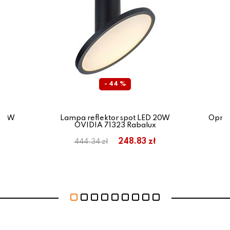
- 44 %
 16W
Lampa reflektor spot LED 20W
Opraw
x
OVIDIA 71323 Rabalux
ł
248.83 zł
444.34 zł