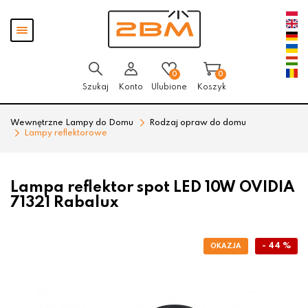
Przejdź
Przejdź
Pokaż
do menu
do
menu
głównego
menu
w
stopce
0
0
Szukaj
Konto
Ulubione
Koszyk
Wewnętrzne Lampy do Domu
Rodzaj opraw do domu
Lampy reflektorowe
Lampa reflektor spot LED 10W OVIDIA
71321 Rabalux
- 44 %