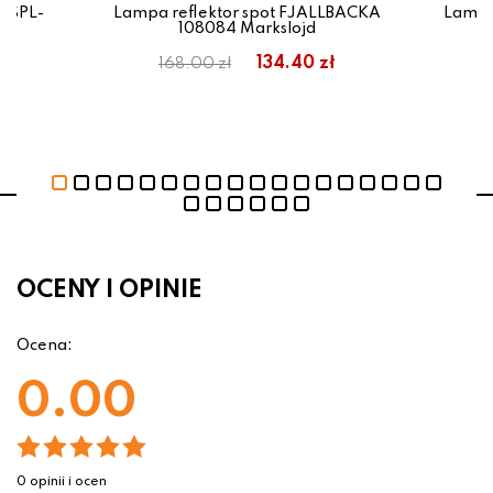
i SPL-
Lampa reflektor spot FJALLBACKA
Lampa
108084 Markslojd
134.40 zł
168.00 zł
4
OCENY I OPINIE
Ocena:
0.00
0 opinii i ocen