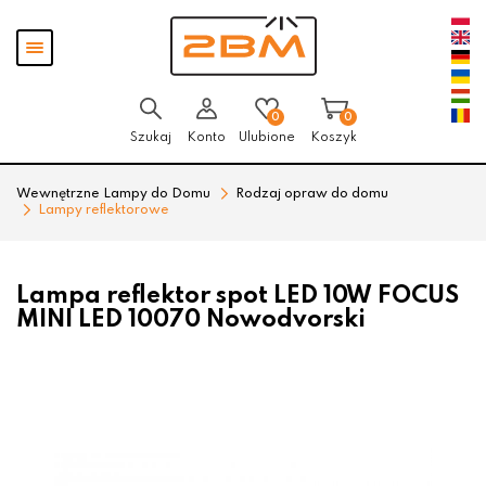
Przejdź
Przejdź
Pokaż
do menu
do
menu
głównego
menu
w
stopce
0
0
Szukaj
Konto
Ulubione
Koszyk
Wewnętrzne Lampy do Domu
Rodzaj opraw do domu
Lampy reflektorowe
Lampa reflektor spot LED 10W FOCUS
MINI LED 10070 Nowodvorski