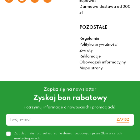
kupować
Darmowa dostawa od 300
zł
POZOSTAŁE
Regulamin
Polityka prywatności
Zwroty
Reklamacje
Obowiązek informacyjny
Mapa strony
Zapisz się na newsletter
Zyskaj bon rabatowy
i otrzymuj informacje o nowościach i promocjach!
ZAPISZ
Zgadzam się na przetwarzanie danych osobowych przez 2bm w celach
marketingowych.