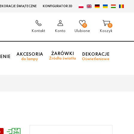
EKORACJE ŚWIĄTECZNE
KONFIGURATOR 3D
0
0
Kontakt
Konto
Ulubione
Koszyk
ŻARÓWKI
AKCESORIA
DEKORACJE
ENIE
Źródła światła
do lampy
Oświetleniowe
%