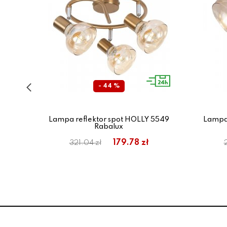
- 44 %
 94-
Lampa reflektor spot HOLLY 5549
Lampa 
Rabalux
:
179.78 zł
321.04 zł