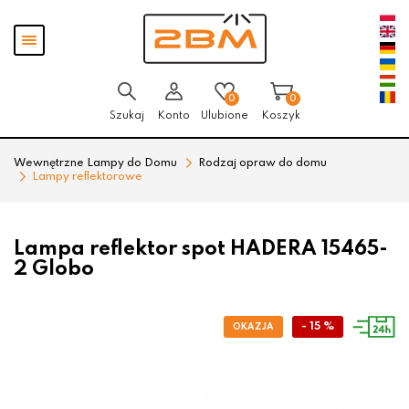
Przejdź
Przejdź
Pokaż
do menu
do
menu
głównego
menu
w
stopce
0
0
Szukaj
Konto
Ulubione
Koszyk
Wewnętrzne Lampy do Domu
Rodzaj opraw do domu
Lampy reflektorowe
Lampa reflektor spot HADERA 15465-
2 Globo
- 15 %