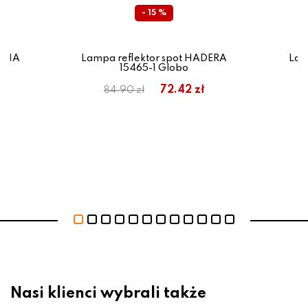
- 15 %
ELIA
Lampa reflektor spot HADERA
Lam
15465-1 Globo
ł
72.42 zł
84.90 zł
Nasi klienci wybrali także