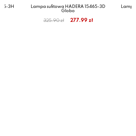
465-3H
Lampa sufitowa HADERA 15465-3D
Lampa
Globo
ł
277.99 zł
325.90 zł