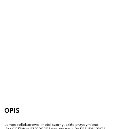
- 15 %
Kinkiet LED 0.06W CHASER 31908
Globo
14.42 zł
16.90 zł
OPIS
Lampa reflektorowa, metal czarny, szkło przydymione,