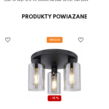
,Szer*Gł*Wys: 270*90*215mm, nie zaw. 2x E27 15W 230V
PRODUKTY POWIAZANE
- 15 %