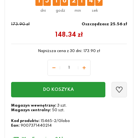
1
5
1
6
2
1
4
9
173.90 zł
Oszczędzasz 25.56 zł
148.34
zł
Najniższa cena z 30 dni:
173.90
zł
DO KOSZYKA
Magazyn wewnętrzny:
3 szt.
Magazyn centralny:
50 szt.
Kod produktu:
15465-2/Globo
Ean:
9007371440214