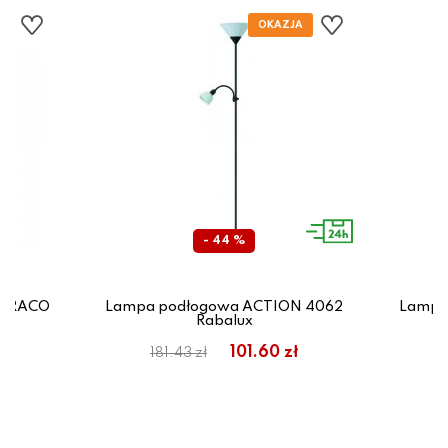
- 44 %
 DRACO
Lampa podłogowa ACTION 4062
Lampa
Rabalux
ł
101.60 zł
181.43 zł