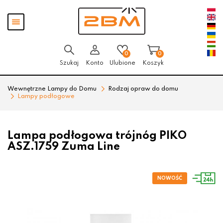
Przejdź
Przejdź
Pokaż
do menu
do
menu
głównego
menu
w
stopce
0
0
Szukaj
Konto
Ulubione
Koszyk
Wewnętrzne Lampy do Domu
Rodzaj opraw do domu
Lampy podłogowe
Lampa podłogowa trójnóg PIKO
ASZ.1759 Zuma Line