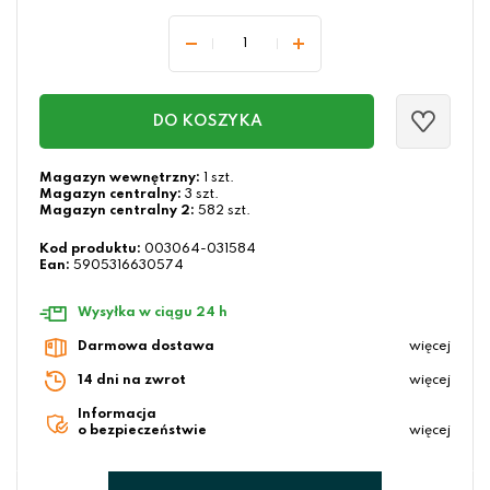
DO KOSZYKA
Magazyn wewnętrzny:
1 szt.
Magazyn centralny:
3 szt.
Magazyn centralny 2:
582 szt.
Kod produktu:
003064-031584
Ean:
5905316630574
Wysyłka w ciągu 24 h
Darmowa dostawa
więcej
14 dni na zwrot
więcej
Informacja
o bezpieczeństwie
więcej