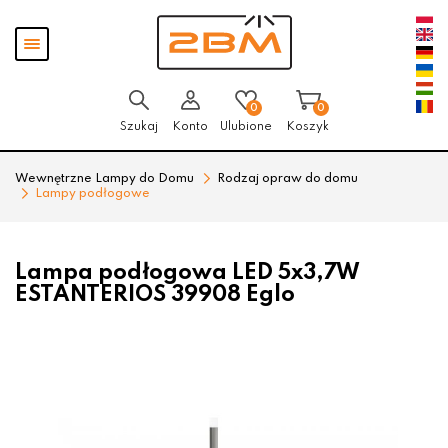
Przejdź
Przejdź
Pokaż
do menu
do
menu
głównego
menu
w
stopce
0
0
Szukaj
Konto
Ulubione
Koszyk
Wewnętrzne Lampy do Domu
Rodzaj opraw do domu
Lampy podłogowe
Lampa podłogowa LED 5x3,7W
ESTANTERIOS 39908 Eglo