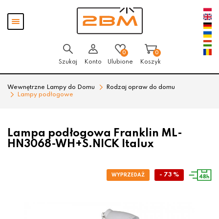
Przejdź
Przejdź
Pokaż
do menu
do
menu
głównego
menu
w
stopce
0
0
Szukaj
Konto
Ulubione
Koszyk
Wewnętrzne Lampy do Domu
Rodzaj opraw do domu
Lampy podłogowe
Lampa podłogowa Franklin ML-
HN3068-WH+S.NICK Italux
- 73 %