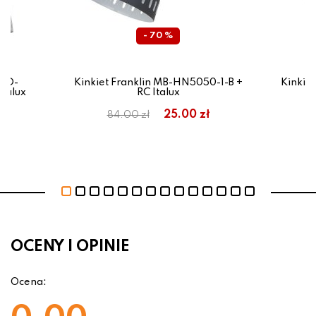
- 70 %
 MD-
Kinkiet Franklin MB-HN5050-1-B +
Kinkie
talux
RC Italux
ł
25.00 zł
84.00 zł
OCENY I OPINIE
Ocena: