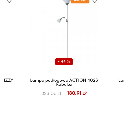
- 44 %
 BIZZY
Lampa podłogowa ACTION 4028
Lam
Rabalux
zł
180.91 zł
323.06 zł