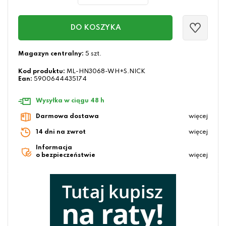
DO KOSZYKA
Magazyn centralny:
5 szt.
Kod produktu:
ML-HN3068-WH+S.NICK
Ean:
5900644435174
Wysyłka w ciągu 48 h
Darmowa dostawa
więcej
14 dni na zwrot
więcej
Informacja
o bezpieczeństwie
więcej