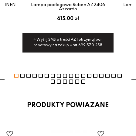
 LINEN
Lampa podłogowa Ruben AZ2406
Lamp
ng
Azzardo
ł
615.00 zł
⭐ Wyślij SMS o treści AZ i otrzymaj bon
rabatowy na zakup ⭐ ☎ 699 570 258
PRODUKTY POWIAZANE