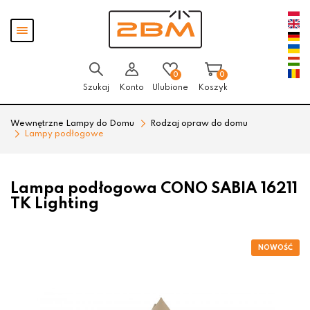
Przejdź
Przejdź
Pokaż
do menu
do
menu
głównego
menu
w
stopce
0
0
Szukaj
Konto
Ulubione
Koszyk
Wewnętrzne Lampy do Domu
Rodzaj opraw do domu
Lampy podłogowe
Lampa podłogowa CONO SABIA 16211
TK Lighting