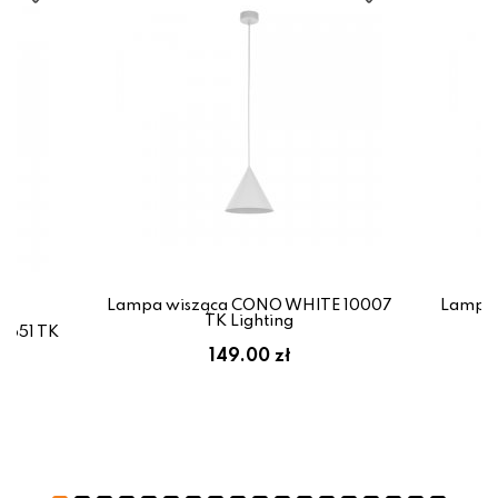
Lampa wisząca CONO WHITE 10007
Lampa 
TK Lighting
6651 TK
149.00 zł
ł