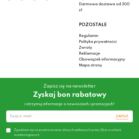
Darmowa dostawa od 300
zł
POZOSTAŁE
Regulamin
Polityka prywatności
Zwroty
Reklamacje
Obowiązek informacyjny
Mapa strony
Zapisz się na newsletter
Zyskaj bon rabatowy
i otrzymuj informacje o nowościach i promocjach!
ZAPISZ
Zgadzam się na przetwarzanie danych osobowych przez 2bm w celach
marketingowych.