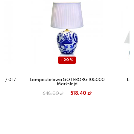
- 20 %
 / 01 /
Lampa stołowa GOTEBORG 105000
La
Markslojd
518.40 zł
648.00 zł