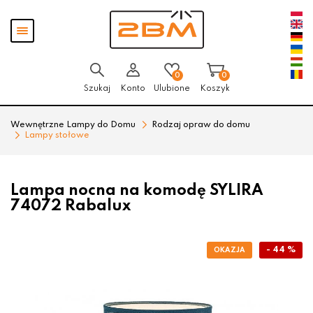
Przejdź
Przejdź
Pokaż
do menu
do
menu
głównego
menu
w
stopce
0
0
Szukaj
Konto
Ulubione
Koszyk
Wewnętrzne Lampy do Domu
Rodzaj opraw do domu
Lampy stołowe
Lampa nocna na komodę SYLIRA
74072 Rabalux
- 44 %