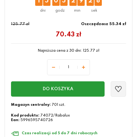
1
5
0
5
2
9
2
7
125.77 zł
Oszczędzasz 55.34 zł
70.43
zł
Najniższa cena z 30 dni:
125.77
zł
DO KOSZYKA
Magazyn centralny:
701 szt.
Kod produktu:
74072/Rabalux
Ean:
5996595740726
Czas realizacji od 5 do 7 dni roboczych