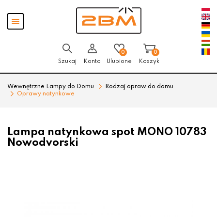
Przejdź
Przejdź
Pokaż
do menu
do
menu
głównego
menu
w
stopce
0
0
Szukaj
Konto
Ulubione
Koszyk
Wewnętrzne Lampy do Domu
Rodzaj opraw do domu
Oprawy natynkowe
Lampa natynkowa spot MONO 10783
Nowodvorski