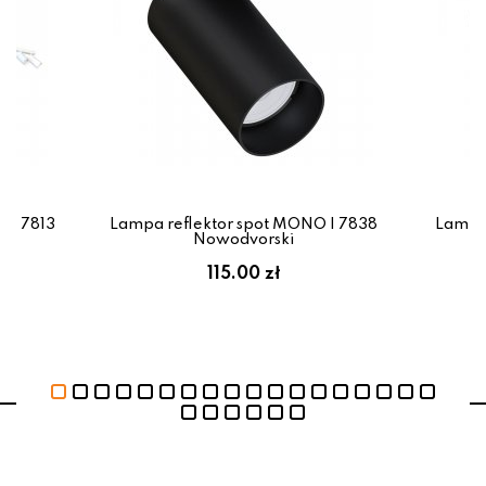
VI 7813
Lampa reflektor spot MONO I 7838
Lampa 
Nowodvorski
115.00 zł