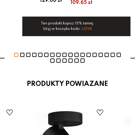
129.00 zł
1
109.65 zł
Ten produkt kupisz 15% taniej.
Te
Użyj w koszyku kodu:
LOVE
PRODUKTY POWIAZANE