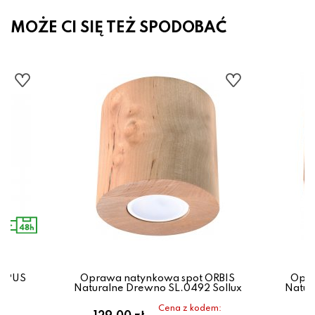
MOŻE CI SIĘ TEŻ SPODOBAĆ
LOPUS
Oprawa natynkowa spot ORBIS
Opra
ux
Naturalne Drewno SL.0492 Sollux
Natur
Cena z kodem: