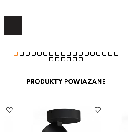
ł
ej.
E
PRODUKTY POWIAZANE