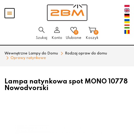
Przejdź
Przejdź
Pokaż
do menu
do
menu
głównego
menu
w
stopce
0
0
Szukaj
Konto
Ulubione
Koszyk
Wewnętrzne Lampy do Domu
Rodzaj opraw do domu
Oprawy natynkowe
Lampa natynkowa spot MONO 10778
Nowodvorski