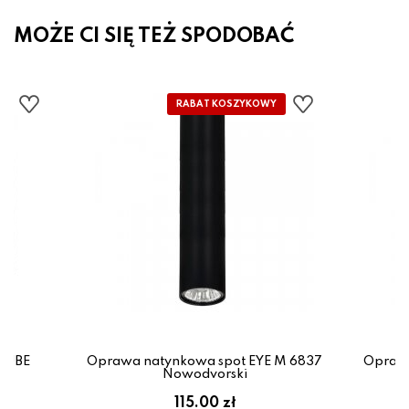
MOŻE CI SIĘ TEŻ SPODOBAĆ
TIUBE
Oprawa natynkowa spot EYE M 6837
Oprawa
x
Nowodvorski
em:
115.00 zł