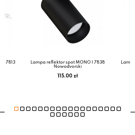
VI 7813
Lampa reflektor spot MONO I 7838
Lampa 
Nowodvorski
115.00 zł