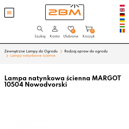
Przejdź
Przejdź
Pokaż
do menu
do
menu
głównego
menu
w
stopce
0
0
Szukaj
Konto
Ulubione
Koszyk
Zewnętrzne Lampy do Ogrodu
Rodzaj opraw do ogrodu
Lampy natynkowe ścienne
Lampa natynkowa ścienna MARGOT
10504 Nowodvorski