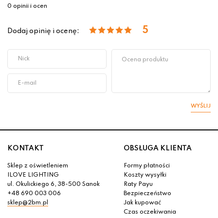
0 opinii i ocen
5
Dodaj opinię i ocenę:
WYŚLIJ
KONTAKT
OBSŁUGA KLIENTA
Sklep z oświetleniem
Formy płatności
ILOVE LIGHTING
Koszty wysyłki
ul. Okulickiego 6, 38-500 Sanok
Raty Payu
+48 690 003 006
Bezpieczeństwo
sklep@2bm.pl
Jak kupować
Czas oczekiwania