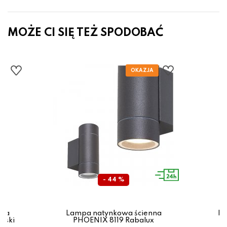
MOŻE CI SIĘ TEŻ SPODOBAĆ
- 44 %
nna
Lampa natynkowa ścienna
La
rski
PHOENIX 8119 Rabalux