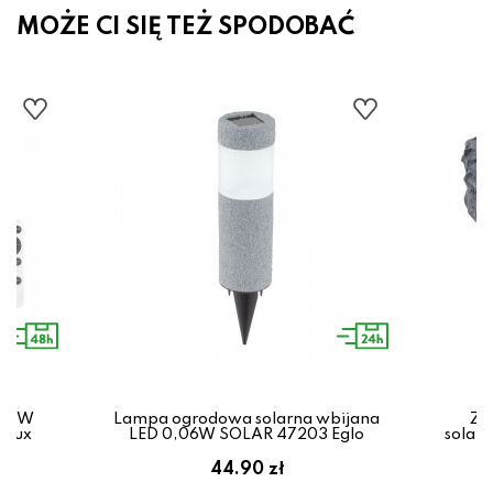
MOŻE CI SIĘ TEŻ SPODOBAĆ
 100W
Lampa ogrodowa solarna wbijana
Ze
alux
LED 0,06W SOLAR 47203 Eglo
solar
ł
44.90 zł