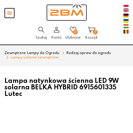
Przejdź
Przejdź
Pokaż
do menu
do
menu
głównego
menu
w
stopce
0
0
Szukaj
Konto
Ulubione
Koszyk
Zewnętrzne Lampy do Ogrodu
Rodzaj opraw do ogrodu
Lampy solarne zewnętrzne
Lampa natynkowa ścienna LED 9W
solarna BELKA HYBRID 6915601335
Lutec