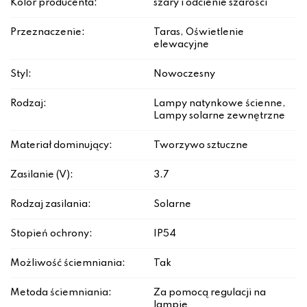
Kolor producenta:
szary i odcienie szarości
Przeznaczenie:
Taras, Oświetlenie
elewacyjne
Styl:
Nowoczesny
Rodzaj:
Lampy natynkowe ścienne,
Lampy solarne zewnętrzne
Materiał dominujący:
Tworzywo sztuczne
Zasilanie (V):
3.7
Rodzaj zasilania:
Solarne
Stopień ochrony:
IP54
Możliwość ściemniania:
Tak
Metoda ściemniania:
Za pomocą regulacji na
lampie