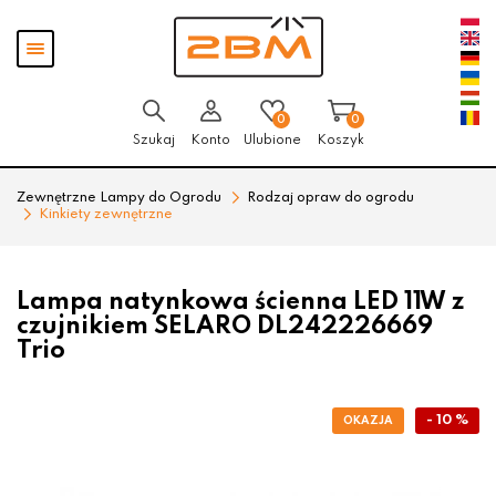
Przejdź
Przejdź
Pokaż
do menu
do
menu
głównego
menu
w
stopce
0
0
Szukaj
Konto
Ulubione
Koszyk
Zewnętrzne Lampy do Ogrodu
Rodzaj opraw do ogrodu
Kinkiety zewnętrzne
Lampa natynkowa ścienna LED 11W z
czujnikiem SELARO DL242226669
Trio
- 10 %