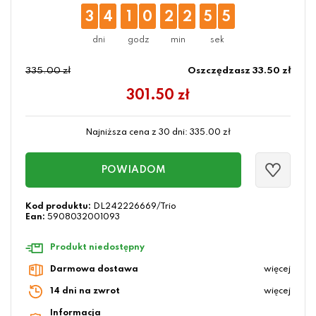
3
4
1
0
2
2
5
5
335.00 zł
Oszczędzasz 33.50 zł
301.50
zł
Najniższa cena z 30 dni:
335.00
zł
POWIADOM
Kod produktu:
DL242226669/Trio
Ean:
5908032001093
Produkt niedostępny
Darmowa dostawa
więcej
14 dni na zwrot
więcej
Informacja