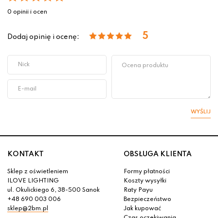
0 opinii i ocen
5
Dodaj opinię i ocenę:
WYŚLIJ
KONTAKT
OBSŁUGA KLIENTA
Sklep z oświetleniem
Formy płatności
ILOVE LIGHTING
Koszty wysyłki
ul. Okulickiego 6, 38-500 Sanok
Raty Payu
+48 690 003 006
Bezpieczeństwo
sklep@2bm.pl
Jak kupować