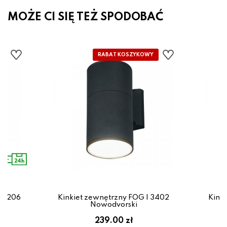
MOŻE CI SIĘ TEŻ SPODOBAĆ
 11206
Kinkiet zewnętrzny FOG I 3402
Kink
Nowodvorski
239.00 zł