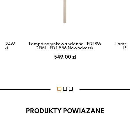
LED 24W
Lampa natynkowa ścienna LED 18W
Lampa 
rski
DEMI LED 11556 Nowodvorski
ISL
549.00 zł
PRODUKTY POWIAZANE