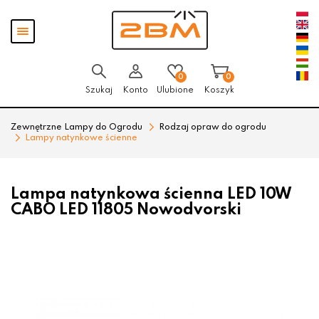
Przejdź
Przejdź
Pokaż
do menu
do
menu
głównego
menu
w
stopce
0
0
Szukaj
Konto
Ulubione
Koszyk
Zewnętrzne Lampy do Ogrodu
Rodzaj opraw do ogrodu
Lampy natynkowe ścienne
Lampa natynkowa ścienna LED 10W
CABO LED 11805 Nowodvorski