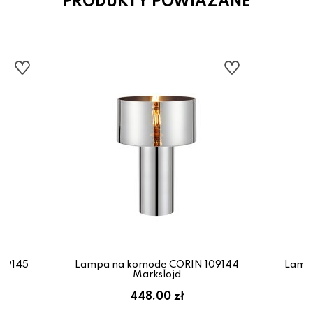
PRODUKTY POWIAZANE
09145
Lampa na komodę CORIN 109144
Lamp
Markslojd
448.00 zł