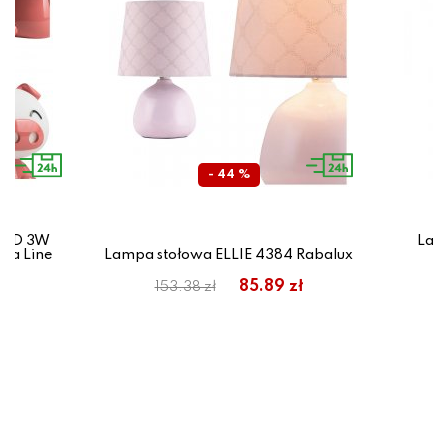
- 44 %
 LED 3W
Lamp
ma Line
Lampa stołowa ELLIE 4384 Rabalux
85.89 zł
153.38 zł