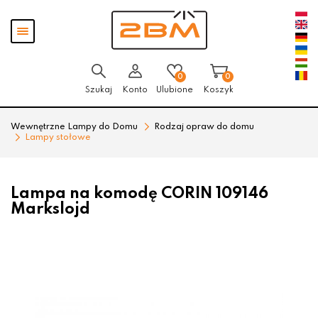
Przejdź
Przejdź
Pokaż
do menu
do
menu
głównego
menu
w
stopce
0
0
Szukaj
Konto
Ulubione
Koszyk
Wewnętrzne Lampy do Domu
Rodzaj opraw do domu
Lampy stołowe
Lampa na komodę CORIN 109146
Markslojd