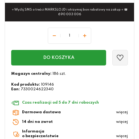
⭐ Wyślij SMS o treści MARKSLOJD i otrzymaj bon rabatowy na zakup ⭐ ☎
690 003 006
DO KOSZYKA
Magazyn centralny:
186 szt.
Kod produktu:
109146
Ean:
7330024622340
Czas realizacji od 5 do 7 dni roboczych
Darmowa dostawa
więcej
14 dni na zwrot
więcej
Informacja
o bezpieczeństwie
więcej